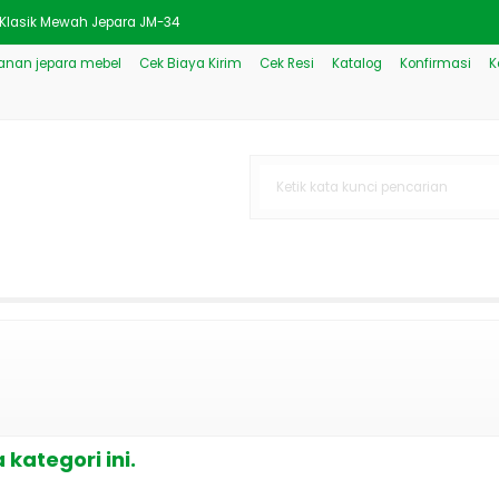
t Klasik Mewah Jepara JM-34
nan jepara mebel
Cek Biaya Kirim
Cek Resi
Katalog
Konfirmasi
K
dern Mewah Klasik Baru JM-92
Model Sofena Gold Mewah JM-
odel Klasik Duco Putih Mewa
kiran Warna Gold JM-161
n Style Klasik 10 Kursi J
l Klasik Jepara Mewah JM-84
epara Model Klasik Mewah JM-
kategori ini.