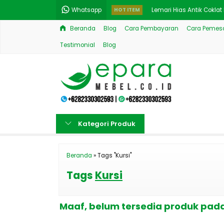
Whatsapp
HOT ITEM
Lemari Hias Antik Cokla
Beranda
Blog
Cara Pembayaran
Cara Pemesa
Jual Set Meja Makan Mo
Testimonial
Blog
Desain Bufet TV Klasik 
Kamar Set Luxury Ukir M
Sofa Tamu Klasik Full U
New Meja Makan Jati Ukira
Kategori Produk
Kursi Meja Makan Natura
New Kamar Set Ukiran J
Beranda
»
Tags "Kursi"
Tags
Kursi
Maaf, belum tersedia produk pada 