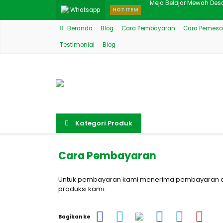
Whatsapp
HOT ITEM
Backdrop TV Style Modern
Beranda
Blog
Cara Pembayaran
Cara Pemesa
Best Meja Makan Mewah K
Testimonial
Blog
Jual Lemari Hias Ukiran
Kamar Set Anak Klasik J
Set Kursi Makan Jati Mod
Meja Makan Putih Mewah
Kategori Produk
Set Bufet TV Lemari Hias
Cara Pembayaran
Meja Belajar Mewah Des
Untuk pembayaran kami menerima pembayaran den
produksi kami.
Bagikan ke