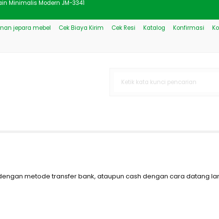
 Elegant Natural Colour JM
nan jepara mebel
Cek Biaya Kirim
Cek Resi
Katalog
Konfirmasi
Ko
lasik Ukir Gold Kombinasi J
 Mewah Model Klasik JM-3477
epara Bahan Jati JM-472
el Minimalis Jepara JM-781
 Desain Klasik Jepara JM-305
 Minimalis Modern Klasik D
ain Minimalis Modern JM-3341
gan metode transfer bank, ataupun cash dengan cara datang lang