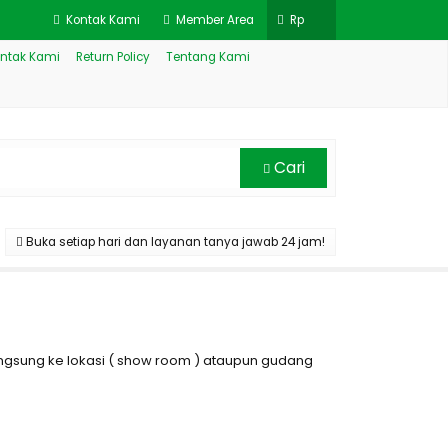
Kontak Kami
Member Area
Rp
ntak Kami
Return Policy
Tentang Kami
Cari
Buka setiap hari dan layanan tanya jawab 24 jam!
sung ke lokasi ( show room ) ataupun gudang