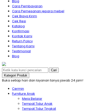
Blog
Cara Pembayaran
Cara Pemesanan jepara mebel
Cek Biaya Kirim
Cek Resi
Katalog
Konfirmasi
Kontak Kami
Return Policy
Tentang Kami
Testimonial
Blog
Cari
Kategori Produk
Buka setiap hari dan layanan tanya jawab 24 jam!
Cermin
Furniture Anak
Meja Belajar
Tempat Tidur Anak
Tempat Tidur Tingkat