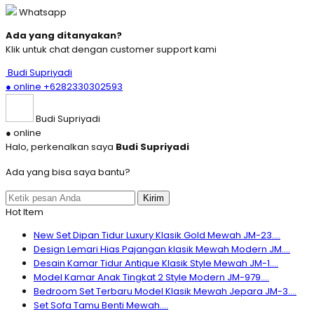
Whatsapp
Ada yang ditanyakan?
Klik untuk chat dengan customer support kami
Budi Supriyadi
● online
+6282330302593
Budi Supriyadi
● online
Halo, perkenalkan saya
Budi Supriyadi
Ada yang bisa saya bantu?
Kirim
Hot Item
New Set Dipan Tidur Luxury Klasik Gold Mewah JM-23....
Design Lemari Hias Pajangan klasik Mewah Modern JM....
Desain Kamar Tidur Antique Klasik Style Mewah JM-1....
Model Kamar Anak Tingkat 2 Style Modern JM-979....
Bedroom Set Terbaru Model Klasik Mewah Jepara JM-3....
Set Sofa Tamu Benti Mewah....