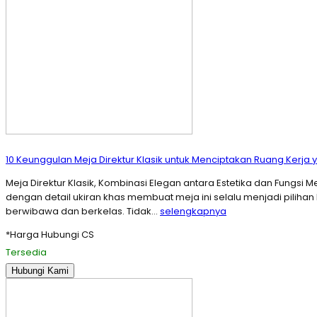
10 Keunggulan Meja Direktur Klasik untuk Menciptakan Ruang Kerja 
Meja Direktur Klasik, Kombinasi Elegan antara Estetika dan Fungsi
dengan detail ukiran khas membuat meja ini selalu menjadi pili
berwibawa dan berkelas. Tidak…
selengkapnya
*Harga Hubungi CS
Tersedia
Hubungi Kami