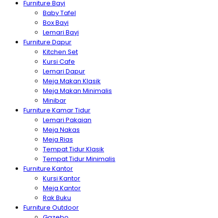
Furniture Bayi
Baby Tafel
Box Bayi
Lemari Bayi
Furniture Dapur
Kitchen Set
Kursi Cafe
Lemari Dapur
Meja Makan Klasik
Meja Makan Minimalis
Minibar
Furniture Kamar Tidur
Lemari Pakaian
Meja Nakas
Meja Rias
Tempat Tidur Klasik
Tempat Tidur Minimalis
Furniture Kantor
Kursi Kantor
Meja Kantor
Rak Buku
Furniture Outdoor
Gazebo