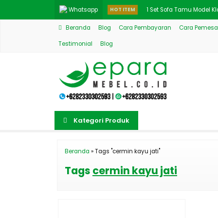
Whatsapp
HOT ITEM
1 Set Sofa Tamu Model K
Beranda
Blog
Cara Pembayaran
Cara Pemesa
Meja Rias Mewah Duco P
Testimonial
Blog
Style Kursi Makan Cafe 
Model Dining Table Bund
New Sofa Klasik Desain
Jual Dipan Set Kayu Jati
Kategori Produk
Set Sofa Ruang Tamu M
Set Sofa Tamu Model Me
Beranda
»
Tags "cermin kayu jati"
Tags
cermin kayu jati