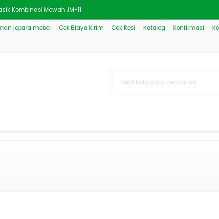
lasik Kombinasi Mewah JM-11
nan jepara mebel
Cek Biaya Kirim
Cek Resi
Katalog
Konfirmasi
Ko
utih Model Ukiran JM-2909
Model Minimalis JM-2318
ar Klasik New Kombinasi JM-
 Kombinasi Mewah JM-3837
 Model Minimalis JM-1243
ewah Chennai Carved Royal
wah Kombinasi Klasik JM-1401