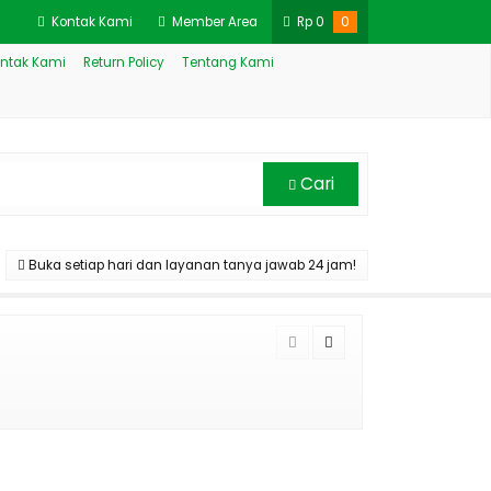
Kontak Kami
Member Area
Rp
0
0
ntak Kami
Return Policy
Tentang Kami
Cari
Buka setiap hari dan layanan tanya jawab 24 jam!