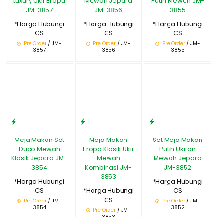
Luxury Ukir Eropa
Mewah Jepara
Putih Mewah JM-
JM-3857
JM-3856
3855
*Harga Hubungi
*Harga Hubungi
*Harga Hubungi
CS
CS
CS
Pre Order
/ JM-
Pre Order
/ JM-
Pre Order
/ JM-
3857
3856
3855
Meja Makan Set
Meja Makan
Set Meja Makan
Duco Mewah
Eropa Klasik Ukir
Putih Ukiran
Klasik Jepara JM-
Mewah
Mewah Jepara
3854
Kombinasi JM-
JM-3852
3853
*Harga Hubungi
*Harga Hubungi
CS
*Harga Hubungi
CS
CS
Pre Order
/ JM-
Pre Order
/ JM-
3854
3852
Pre Order
/ JM-
3853