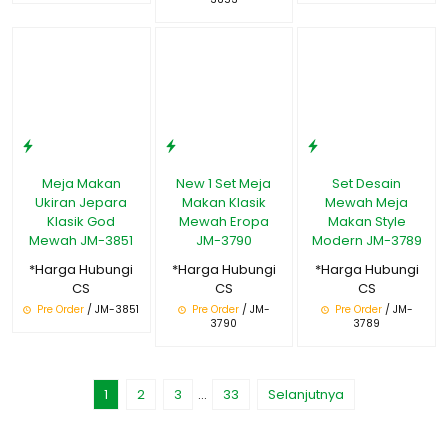
Meja Makan
New 1 Set Meja
Set Desain
Ukiran Jepara
Makan Klasik
Mewah Meja
Klasik God
Mewah Eropa
Makan Style
Mewah JM-3851
JM-3790
Modern JM-3789
*Harga Hubungi
*Harga Hubungi
*Harga Hubungi
CS
CS
CS
Pre Order
/ JM-3851
Pre Order
/ JM-
Pre Order
/ JM-
3790
3789
1
2
3
…
33
Selanjutnya