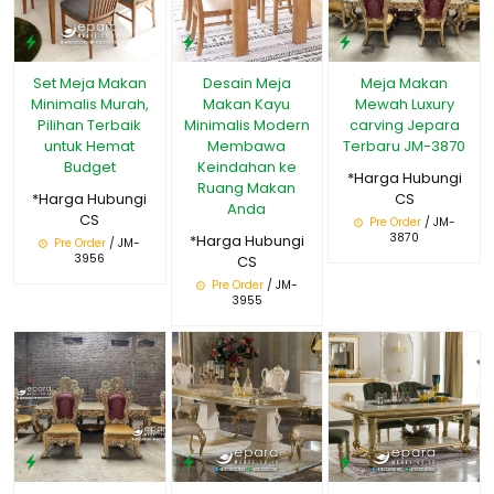
Set Meja Makan
Desain Meja
Meja Makan
Minimalis Murah,
Makan Kayu
Mewah Luxury
Pilihan Terbaik
Minimalis Modern
carving Jepara
untuk Hemat
Membawa
Terbaru JM-3870
Budget
Keindahan ke
*Harga Hubungi
Ruang Makan
*Harga Hubungi
CS
Anda
CS
Pre Order
/ JM-
3870
*Harga Hubungi
Pre Order
/ JM-
3956
CS
Pre Order
/ JM-
3955