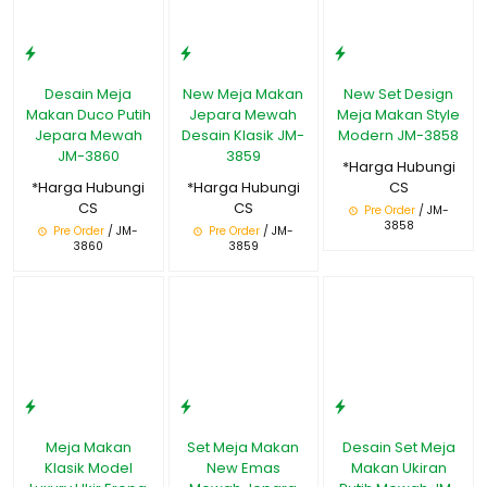
Desain Meja
New Meja Makan
New Set Design
Makan Duco Putih
Jepara Mewah
Meja Makan Style
Jepara Mewah
Desain Klasik JM-
Modern JM-3858
JM-3860
3859
*Harga Hubungi
*Harga Hubungi
*Harga Hubungi
CS
CS
CS
Pre Order
/ JM-
3858
Pre Order
/ JM-
Pre Order
/ JM-
3860
3859
Meja Makan
Set Meja Makan
Desain Set Meja
Klasik Model
New Emas
Makan Ukiran