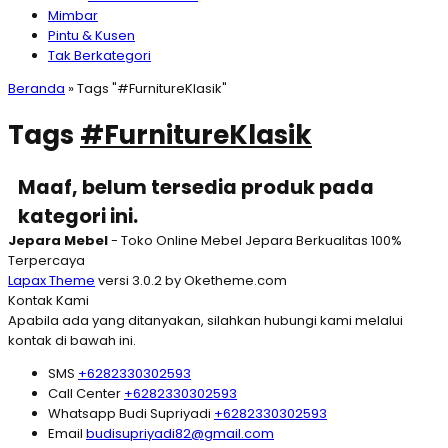
Mimbar
Pintu & Kusen
Tak Berkategori
Beranda
»
Tags "#FurnitureKlasik"
Tags
#FurnitureKlasik
Maaf, belum tersedia produk pada
kategori ini.
Jepara Mebel
- Toko Online Mebel Jepara Berkualitas 100%
Terpercaya
Lapax Theme
versi 3.0.2 by Oketheme.com
Kontak Kami
Apabila ada yang ditanyakan, silahkan hubungi kami melalui
kontak di bawah ini.
SMS
+6282330302593
Call Center
+6282330302593
Whatsapp
Budi Supriyadi
+6282330302593
Email
budisupriyadi82@gmail.com