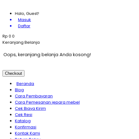
Halo, Guest!
Masuk
Daftar
Rp
0
0
Keranjang Belanja
Oops, keranjang belanja Anda kosong!
Checkout
Beranda
Blog
Cara Pembayaran
Cara Pemesanan jepara mebel
Cek Biaya Kirim
Cek Resi
Katalog
Konfirmasi
Kontak Kami