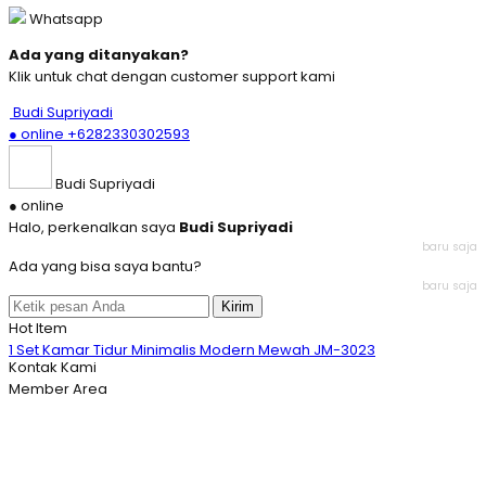
Whatsapp
Ada yang ditanyakan?
Klik untuk chat dengan customer support kami
Budi Supriyadi
● online
+6282330302593
Budi Supriyadi
● online
Halo, perkenalkan saya
Budi Supriyadi
baru saja
Ada yang bisa saya bantu?
baru saja
Kirim
Hot Item
1 Set Kamar Tidur Minimalis Modern Mewah JM-3023
Desain Tempat Tidur Terbaru Style Minimalis JM-123
Kontak Kami
Best Kursi Makan Jati Modern Mewah Model Baru JM-1
Member Area
Set Tempat Tidur Putih Klasik Modern Mewah JM-3453
Desain Model Tempat Tidur Natural Klasik Mewah JM-
Style Lemari Dapur Modern Putih Mewah Terbaru JM-2
Set Kamar Mewah Model Minimalis Modern Baru JM-132
Set Kursi Cafe Minimalis Modern Model Terbaru JM-1