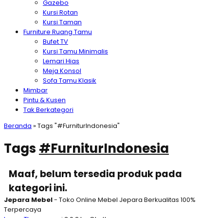
Gazebo
Kursi Rotan
Kursi Taman
Furniture Ruang Tamu
Bufet TV
Kursi Tamu Minimalis
Lemari Hias
Meja Konsol
Sofa Tamu Klasik
Mimbar
Pintu & Kusen
Tak Berkategori
Beranda
»
Tags "#FurniturIndonesia"
Tags
#FurniturIndonesia
Maaf, belum tersedia produk pada
kategori ini.
Jepara Mebel
- Toko Online Mebel Jepara Berkualitas 100%
Terpercaya