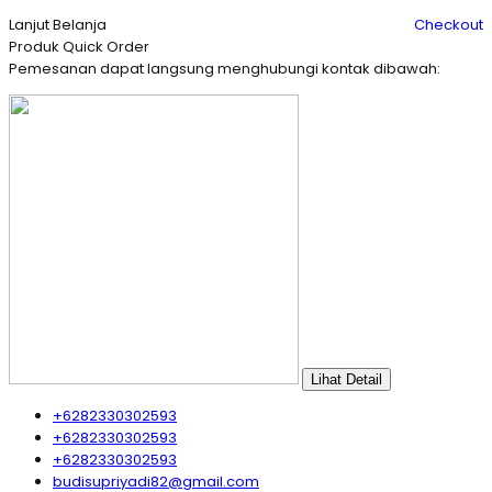
Lanjut Belanja
Checkout
Produk Quick Order
Pemesanan dapat langsung menghubungi kontak dibawah:
Lihat Detail
+6282330302593
+6282330302593
+6282330302593
budisupriyadi82@gmail.com