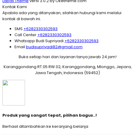
Lapax Theme
versi 3.0.2 by Oketheme.com
Kontak Kami
Apabila ada yang ditanyakan, silahkan hubungi kami melalui
kontak di bawah ini.
SMS
+6282330302593
Call Center
+6282330302593
Whatsapp
Budi Supriyadi
+6282330302593
Email
budisupriyadi82@gmail.com
Buka setiap hari dan layanan tanya jawab 24 jam!
Karanggondang RT.05 RW.02, Karanggondang, Mlonggo, Jepara,
Jawa Tengah, Indonesia (59452)
Produk yang sangat tepat, pilihan bagus..!
Berhasil ditambahkan ke keranjang belanja