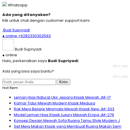
Whatsapp
Ada yang ditanyakan?
Klik untuk chat dengan customer support kami
Budi Supriyadi
● online
+6282330302593
Budi Supriyadi
● online
Halo, perkenalkan saya
Budi Supriyadi
baru saja
Ada yang bisa saya bantu?
baru saja
Kirim
Hot Item
Lemari Hias Natural Ukir Jepara Klasik Mewah JM-17
Kamar Tidur Mewah Modern Klasik Medusa
Rak Meja Belajar Minimalis Mewah Klasik New JM-333
Model Lemari Hias Klasik Luxury Mewah Eropa JM-279
Konsep Desain Mewah Sofa Ruang Tamu Style Modern J
Set Meja Makan Klasik yang Membuat Ruang Makan Sem