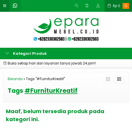
Rp
0
0
Kategori Produk
Buka setiap hari dan layanan tanya jawab 24 jam!
Beranda
»
Tags "#FurniturKreatif"
Tags
#FurniturKreatif
Maaf, belum tersedia produk pada
kategori ini.