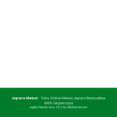
Jepara Mebel
- Toko Online Mebel Jepara Berkualitas
100% Terpercaya
Lapax Theme
versi 3.0.2 by Oketheme.com