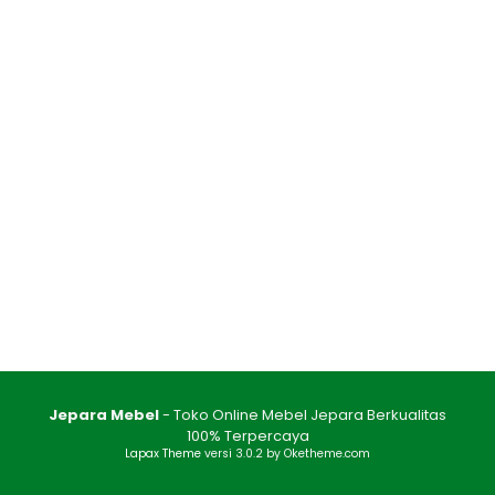
Jepara Mebel
- Toko Online Mebel Jepara Berkualitas
100% Terpercaya
Lapax Theme
versi 3.0.2 by Oketheme.com