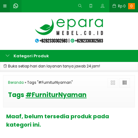
Rp
0
0
Kategori Produk
Buka setiap hari dan layanan tanya jawab 24 jam!
Beranda
»
Tags "#FurniturNyaman"
Tags
#FurniturNyaman
Maaf, belum tersedia produk pada
kategori ini.