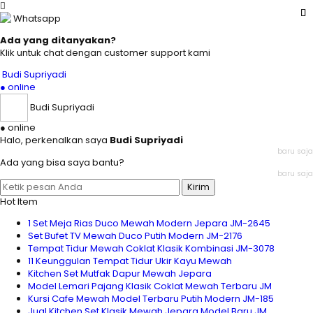
Whatsapp
Ada yang ditanyakan?
Klik untuk chat dengan customer support kami
Budi Supriyadi
● online
Budi Supriyadi
● online
Halo, perkenalkan saya
Budi Supriyadi
baru saja
Ada yang bisa saya bantu?
baru saja
Kirim
Hot Item
1 Set Meja Rias Duco Mewah Modern Jepara JM-2645
Set Bufet TV Mewah Duco Putih Modern JM-2176
Tempat Tidur Mewah Coklat Klasik Kombinasi JM-3078
11 Keunggulan Tempat Tidur Ukir Kayu Mewah
Kitchen Set Mutfak Dapur Mewah Jepara
Model Lemari Pajang Klasik Coklat Mewah Terbaru JM
Kursi Cafe Mewah Model Terbaru Putih Modern JM-185
Jual Kitchen Set Klasik Mewah Jepara Model Baru JM