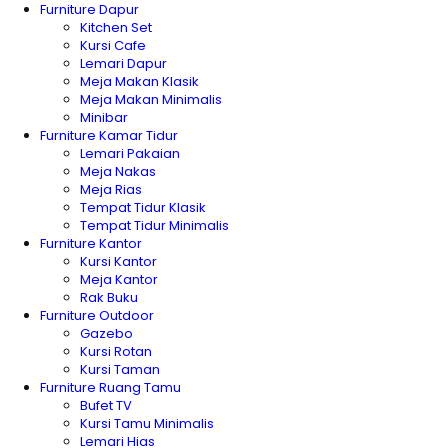
Furniture Dapur
Kitchen Set
Kursi Cafe
Lemari Dapur
Meja Makan Klasik
Meja Makan Minimalis
Minibar
Furniture Kamar Tidur
Lemari Pakaian
Meja Nakas
Meja Rias
Tempat Tidur Klasik
Tempat Tidur Minimalis
Furniture Kantor
Kursi Kantor
Meja Kantor
Rak Buku
Furniture Outdoor
Gazebo
Kursi Rotan
Kursi Taman
Furniture Ruang Tamu
Bufet TV
Kursi Tamu Minimalis
Lemari Hias