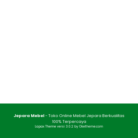
Jepara Mebel
- Toko Online Mebel Jepara Berkualitas
100% Terpercaya
Lapax Theme
versi 3.0.2 by Oketheme.com