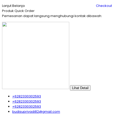
Lanjut Belanja
Checkout
Produk Quick Order
Pemesanan dapat langsung menghubungi kontak dibawah:
Lihat Detail
+6282330302593
+6282330302593
+6282330302593
budisupriyadi82@gmail.com