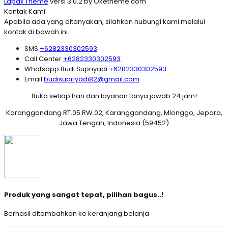
Lapax Theme
versi 3.0.2 by Oketheme.com
Kontak Kami
Apabila ada yang ditanyakan, silahkan hubungi kami melalui
kontak di bawah ini.
SMS
+6282330302593
Call Center
+6282330302593
Whatsapp
Budi Supriyadi
+6282330302593
Email
budisupriyadi82@gmail.com
Buka setiap hari dan layanan tanya jawab 24 jam!
Karanggondang RT.05 RW.02, Karanggondang, Mlonggo, Jepara,
Jawa Tengah, Indonesia (59452)
Produk yang sangat tepat, pilihan bagus..!
Berhasil ditambahkan ke keranjang belanja