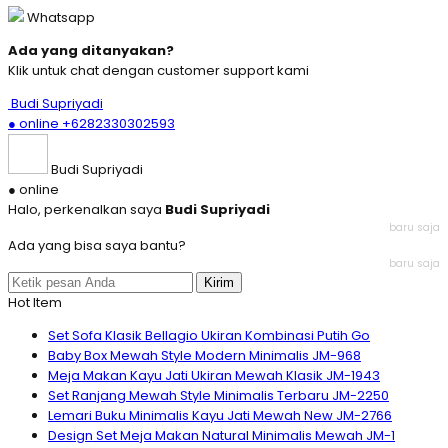
Whatsapp
Ada yang ditanyakan?
Klik untuk chat dengan customer support kami
Budi Supriyadi
● online
+6282330302593
Budi Supriyadi
● online
Halo, perkenalkan saya
Budi Supriyadi
baru saja
Ada yang bisa saya bantu?
baru saja
Kirim
Hot Item
Set Sofa Klasik Bellagio Ukiran Kombinasi Putih Go
Baby Box Mewah Style Modern Minimalis JM-968
Meja Makan Kayu Jati Ukiran Mewah Klasik JM-1943
Set Ranjang Mewah Style Minimalis Terbaru JM-2250
Lemari Buku Minimalis Kayu Jati Mewah New JM-2766
Design Set Meja Makan Natural Minimalis Mewah JM-1