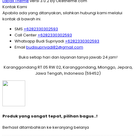
Lapax Theme
versi 3.0.2 by Oketheme.com
Kontak Kami
Apabila ada yang ditanyakan, silahkan hubungi kami melalui
kontak di bawah ini.
SMS
+6282330302593
Call Center
+6282330302593
Whatsapp
Budi Supriyadi
+6282330302593
Email
budisupriyadi82@gmail.com
Buka setiap hari dan layanan tanya jawab 24 jam!
Karanggondang RT.05 RW.02, Karanggondang, Mlonggo, Jepara,
Jawa Tengah, Indonesia (59452)
Produk yang sangat tepat, pilihan bagus..!
Berhasil ditambahkan ke keranjang belanja