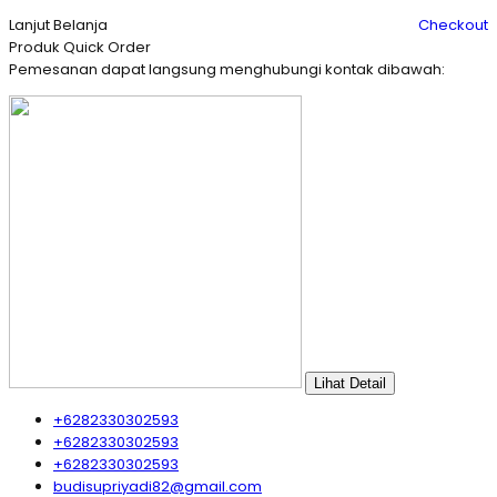
Lanjut Belanja
Checkout
Produk Quick Order
Pemesanan dapat langsung menghubungi kontak dibawah:
Lihat Detail
+6282330302593
+6282330302593
+6282330302593
budisupriyadi82@gmail.com