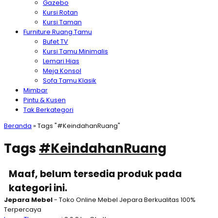
Gazebo
Kursi Rotan
Kursi Taman
Furniture Ruang Tamu
Bufet TV
Kursi Tamu Minimalis
Lemari Hias
Meja Konsol
Sofa Tamu Klasik
Mimbar
Pintu & Kusen
Tak Berkategori
Beranda
»
Tags "#KeindahanRuang"
Tags
#KeindahanRuang
Maaf, belum tersedia produk pada
kategori ini.
Jepara Mebel
- Toko Online Mebel Jepara Berkualitas 100%
Terpercaya