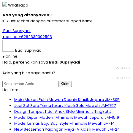
Whatsapp
Ada yang ditanyakan?
Klik untuk chat dengan customer support kami
Budi Supriyadi
● online
+6282330302593
Budi Supriyadi
● online
Halo, perkenalkan saya
Budi Supriyadi
baru saja
Ada yang bisa saya bantu?
baru saja
Kirim
Hot Item
Meja Makan Putih Mewah Desain Klasik Jepara JM-305
Jual Set Sofa Tamu Luxury KlasikGold Mewah JM-1757
Design Tempat Tidur Anak Style Minimalis Tingkat J
Model Dipan Modern Minimalis Mewah Jepara JM-1519
Model Lemari Baju Bayi Style Minimalis Mewah JM-14
New Set Lemari Pajangan Meja TV Klasik Mewah JM-24