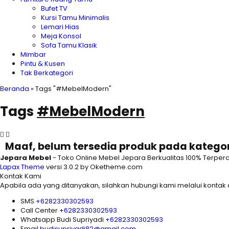
Bufet TV
Kursi Tamu Minimalis
Lemari Hias
Meja Konsol
Sofa Tamu Klasik
Mimbar
Pintu & Kusen
Tak Berkategori
Beranda
»
Tags "#MebelModern"
Tags
#MebelModern
Maaf, belum tersedia produk pada kategori
Jepara Mebel
- Toko Online Mebel Jepara Berkualitas 100% Terper
Lapax Theme
versi 3.0.2 by Oketheme.com
Kontak Kami
Apabila ada yang ditanyakan, silahkan hubungi kami melalui kontak d
SMS
+6282330302593
Call Center
+6282330302593
Whatsapp
Budi Supriyadi
+6282330302593
Email
budisupriyadi82@gmail.com