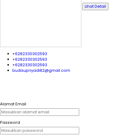
Lihat Detail
+6282330302593
+6282330302593
+6282330302593
budisupriyadi82@gmail.com
Alamat Email
Password