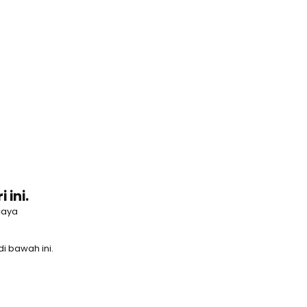
 ini.
caya
i bawah ini.