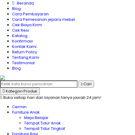
Beranda
Blog
Cara Pembayaran
Cara Pemesanan jepara mebel
Cek Biaya Kirim
Cek Resi
Katalog
Konfirmasi
Kontak Kami
Return Policy
Tentang Kami
Testimonial
Blog
Cari
Kategori Produk
Buka setiap hari dan layanan tanya jawab 24 jam!
Cermin
Furniture Anak
Meja Belajar
Tempat Tidur Anak
Tempat Tidur Tingkat
Furniture Bayi