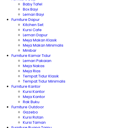
Baby Tafel
Box Bayi
Lemari Bayi
Furniture Dapur
Kitchen Set
Kursi Cafe
Lemari Dapur
Meja Makan Klasik
Meja Makan Minimalis
Minibar
Furniture Kamar Tidur
Lemari Pakaian
Meja Nakas
Meja Rias
Tempat Tidur Klasik
Tempat Tidur Minimalis
Furniture Kantor
Kursi Kantor
Meja Kantor
Rak Buku
Furniture Outdoor
Gazebo
Kursi Rotan
Kursi Taman
Furniture Ruang Tamu