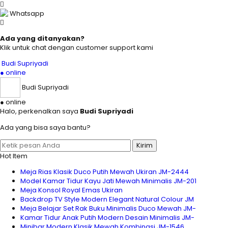
Whatsapp
Ada yang ditanyakan?
Klik untuk chat dengan customer support kami
Budi Supriyadi
● online
Budi Supriyadi
● online
Halo, perkenalkan saya
Budi Supriyadi
Ada yang bisa saya bantu?
Kirim
Hot Item
Meja Rias Klasik Duco Putih Mewah Ukiran JM-2444
Model Kamar Tidur Kayu Jati Mewah Minimalis JM-201
Meja Konsol Royal Emas Ukiran
Backdrop TV Style Modern Elegant Natural Colour JM
Meja Belajar Set Rak Buku Minimalis Duco Mewah JM-
Kamar Tidur Anak Putih Modern Desain Minimalis JM-
Minibar Modern Klasik Mewah Kombinasi JM-1546