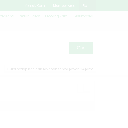
Kontak Kami
Member Area
Rp
tak Kami
Return Policy
Tentang Kami
Testimonial
Cari
Buka setiap hari dan layanan tanya jawab 24 jam!