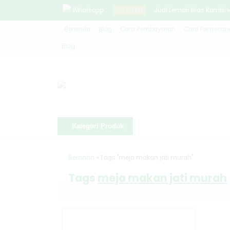
Whatsapp
HOT ITEM
Jual Lemari Hias Kombina
Beranda
Blog
Cara Pembayaran
Cara Pemesana
Set Bufet TV Rak Hias Klas
Blog
Model Meja Makan Jepara
Jual 1 Set Meja Kantor Co
Kursi Makan Antique Minim
Model Meja Makan Mewah 
Kategori Produk
Sofa Tamu Klasik Jati M
Rak Buku Kayu Jati Jepar
Beranda
»
Tags "meja makan jati murah"
Tags
meja makan jati murah