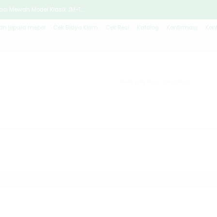
si Mewah Model Klasik JM-1....
n jepara mebel
Cek Biaya Kirim
Cek Resi
Katalog
Konfirmasi
Kon
ik Antik Jepara JM-518....
 Klasik Mewah New JM-2258....
klat Klasik Mewah JM-3581....
alis Kayu Jati JM-2077....
Minimalis Modern JM-1285....
ewah Menghadirkan Keelegana....
a Style Mewah JM-2756....