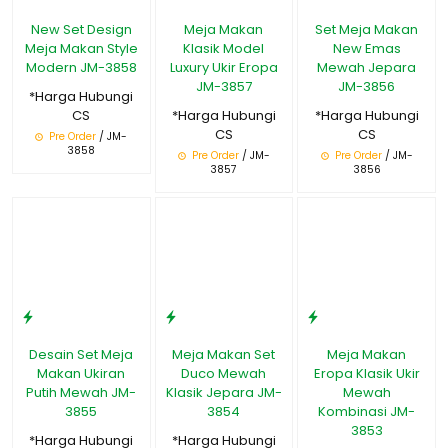
New Set Design
Meja Makan
Set Meja Makan
Meja Makan Style
Klasik Model
New Emas
Modern JM-3858
Luxury Ukir Eropa
Mewah Jepara
JM-3857
JM-3856
*Harga Hubungi
CS
*Harga Hubungi
*Harga Hubungi
CS
CS
Pre Order
/ JM-
3858
Pre Order
/ JM-
Pre Order
/ JM-
3857
3856
Desain Set Meja
Meja Makan Set
Meja Makan
Makan Ukiran
Duco Mewah
Eropa Klasik Ukir
Putih Mewah JM-
Klasik Jepara JM-
Mewah
3855
3854
Kombinasi JM-
3853
*Harga Hubungi
*Harga Hubungi