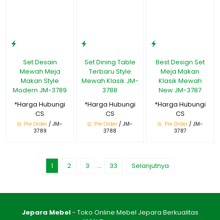
Set Desain
Set Dining Table
Best Design Set
Mewah Meja
Terbaru Style
Meja Makan
Makan Style
Mewah Klasik JM-
Klasik Mewah
Modern JM-3789
3788
New JM-3787
*Harga Hubungi
*Harga Hubungi
*Harga Hubungi
CS
CS
CS
Pre Order
/ JM-
Pre Order
/ JM-
Pre Order
/ JM-
3789
3788
3787
1
2
3
…
33
Selanjutnya
Jepara Mebel
- Toko Online Mebel Jepara Berkualitas