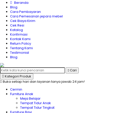
Beranda
Blog
Cara Pembayaran
Cara Pemesanan jepara mebel
Cek Biaya Kirim
Cek Resi
Katalog
Konfirmasi
Kontak Kami
Return Policy
Tentang Kami
Testimonial
Blog
Cari
Kategori Produk
Buka setiap hari dan layanan tanya jawab 24 jam!
Cermin
Furniture Anak
Meja Belajar
Tempat Tidur Anak
Tempat Tidur Tingkat
Furniture Bayi