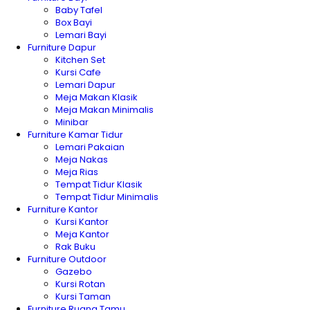
Baby Tafel
Box Bayi
Lemari Bayi
Furniture Dapur
Kitchen Set
Kursi Cafe
Lemari Dapur
Meja Makan Klasik
Meja Makan Minimalis
Minibar
Furniture Kamar Tidur
Lemari Pakaian
Meja Nakas
Meja Rias
Tempat Tidur Klasik
Tempat Tidur Minimalis
Furniture Kantor
Kursi Kantor
Meja Kantor
Rak Buku
Furniture Outdoor
Gazebo
Kursi Rotan
Kursi Taman
Furniture Ruang Tamu