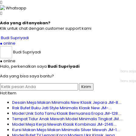
Whatsapp
Ada yang ditanyakan?
Klik untuk chat dengan customer support kami
Budi Supriyadi
● online
Budi Supriyadi
● online
Halo, perkenalkan saya
Budi Supriyadi
baru saja
Ada yang bisa saya bantu?
baru saja
Kirim
Hot Item
Desain Meja Makan Minimalis New Klasik Jepara JM-8....
Rak Bufet Buku Jati Style Minimalis Klasik New JM-....
Model Unik Sofa Tamu Klasik Bernuansa Eropa JM-128....
Tempat Tidur Anak Mewah Model Minimalis Tingkat JM....
Model Meja Kerja Mewah Klasik Kombinasi JM-2146....
Kursi Makan Meja Makan Minimalis Silver Mewah JM-1....
Model Bufet TV Lemari Kaca Modern Ukir Klasik Jepa....