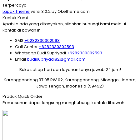
Terpercaya
Lapax Theme
versi 3.0.2 by Oketheme.com
Kontak Kami
Apabila ada yang ditanyakan, silahkan hubungi kami melalui
kontak di bawah ini.
SMS
+6282330302593
Call Center
+6282330302593
Whatsapp
Budi Supriyadi
+6282330302593
Email
budisupriyadi82@gmail.com
Buka setiap hari dan layanan tanya jawab 24 jam!
Karanggondang RT.05 RW.02, Karanggondang, Mlonggo, Jepara,
Jawa Tengah, Indonesia (59452)
Produk Quick Order
Pemesanan dapat langsung menghubungi kontak dibawah: