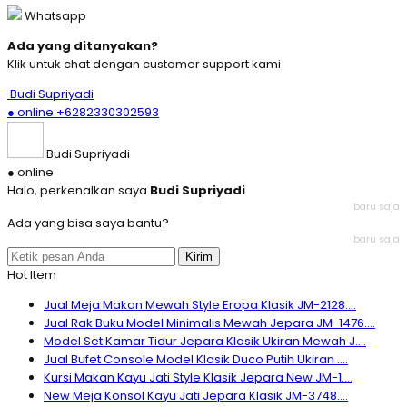
Whatsapp
Ada yang ditanyakan?
Klik untuk chat dengan customer support kami
Budi Supriyadi
● online
+6282330302593
Budi Supriyadi
● online
Halo, perkenalkan saya
Budi Supriyadi
baru saja
Ada yang bisa saya bantu?
baru saja
Kirim
Hot Item
Jual Meja Makan Mewah Style Eropa Klasik JM-2128....
Jual Rak Buku Model Minimalis Mewah Jepara JM-1476....
Model Set Kamar Tidur Jepara Klasik Ukiran Mewah J....
Jual Bufet Console Model Klasik Duco Putih Ukiran ....
Kursi Makan Kayu Jati Style Klasik Jepara New JM-1....
New Meja Konsol Kayu Jati Jepara Klasik JM-3748....