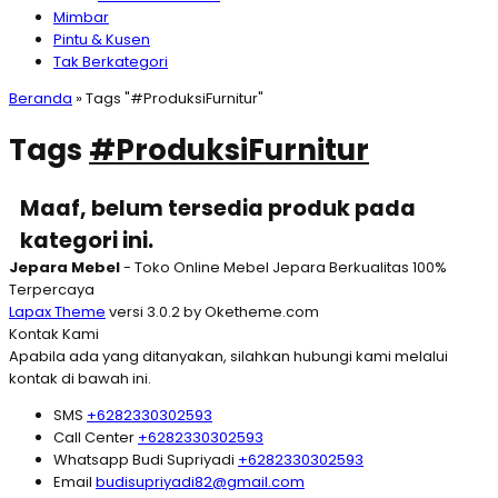
Mimbar
Pintu & Kusen
Tak Berkategori
Beranda
»
Tags "#ProduksiFurnitur"
Tags
#ProduksiFurnitur
Maaf, belum tersedia produk pada
kategori ini.
Jepara Mebel
- Toko Online Mebel Jepara Berkualitas 100%
Terpercaya
Lapax Theme
versi 3.0.2 by Oketheme.com
Kontak Kami
Apabila ada yang ditanyakan, silahkan hubungi kami melalui
kontak di bawah ini.
SMS
+6282330302593
Call Center
+6282330302593
Whatsapp
Budi Supriyadi
+6282330302593
Email
budisupriyadi82@gmail.com