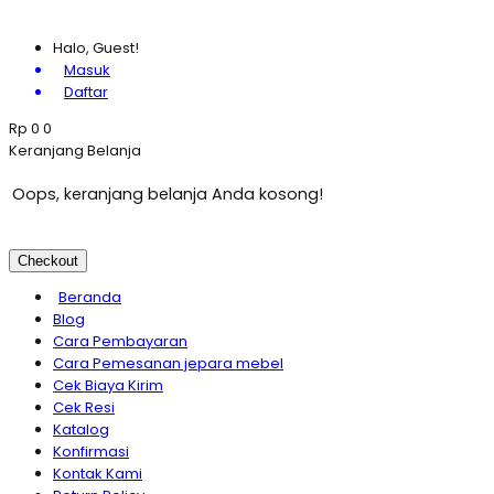
Halo, Guest!
Masuk
Daftar
Rp
0
0
Keranjang Belanja
Oops, keranjang belanja Anda kosong!
Checkout
Beranda
Blog
Cara Pembayaran
Cara Pemesanan jepara mebel
Cek Biaya Kirim
Cek Resi
Katalog
Konfirmasi
Kontak Kami