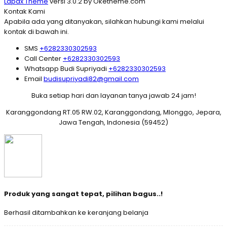
Lapax Theme
versi 3.0.2 by Oketheme.com
Kontak Kami
Apabila ada yang ditanyakan, silahkan hubungi kami melalui
kontak di bawah ini.
SMS
+6282330302593
Call Center
+6282330302593
Whatsapp
Budi Supriyadi
+6282330302593
Email
budisupriyadi82@gmail.com
Buka setiap hari dan layanan tanya jawab 24 jam!
Karanggondang RT.05 RW.02, Karanggondang, Mlonggo, Jepara,
Jawa Tengah, Indonesia (59452)
Produk yang sangat tepat, pilihan bagus..!
Berhasil ditambahkan ke keranjang belanja