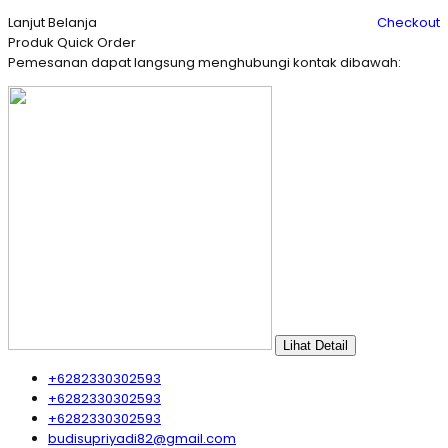
Lanjut Belanja
Checkout
Produk Quick Order
Pemesanan dapat langsung menghubungi kontak dibawah:
Lihat Detail
+6282330302593
+6282330302593
+6282330302593
budisupriyadi82@gmail.com