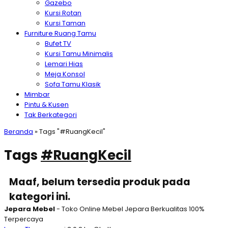
Gazebo
Kursi Rotan
Kursi Taman
Furniture Ruang Tamu
Bufet TV
Kursi Tamu Minimalis
Lemari Hias
Meja Konsol
Sofa Tamu Klasik
Mimbar
Pintu & Kusen
Tak Berkategori
Beranda
»
Tags "#RuangKecil"
Tags
#RuangKecil
Maaf, belum tersedia produk pada
kategori ini.
Jepara Mebel
- Toko Online Mebel Jepara Berkualitas 100%
Terpercaya