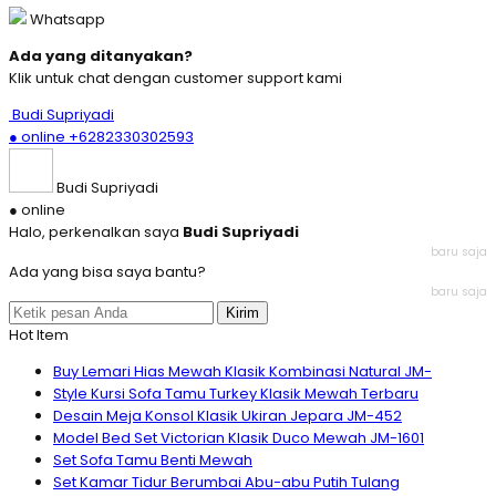
Whatsapp
Ada yang ditanyakan?
Klik untuk chat dengan customer support kami
Budi Supriyadi
● online
+6282330302593
Budi Supriyadi
● online
Halo, perkenalkan saya
Budi Supriyadi
baru saja
Ada yang bisa saya bantu?
baru saja
Kirim
Hot Item
Buy Lemari Hias Mewah Klasik Kombinasi Natural JM-
Style Kursi Sofa Tamu Turkey Klasik Mewah Terbaru
Desain Meja Konsol Klasik Ukiran Jepara JM-452
Model Bed Set Victorian Klasik Duco Mewah JM-1601
Set Sofa Tamu Benti Mewah
Set Kamar Tidur Berumbai Abu-abu Putih Tulang