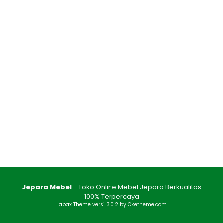
Jepara Mebel
- Toko Online Mebel Jepara Berkualitas
100% Terpercaya
Lapax Theme
versi 3.0.2 by Oketheme.com