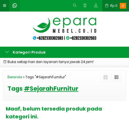
Rp
0
0
Kategori Produk
Buka setiap hari dan layanan tanya jawab 24 jam!
Beranda
»
Tags "#SejarahFurnitur"
Tags
#SejarahFurnitur
Maaf, belum tersedia produk pada
kategori ini.