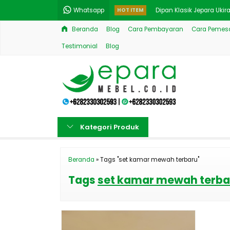
Whatsapp
HOT ITEM
Dipan Klasik Jepara Uk
Beranda
Blog
Cara Pembayaran
Cara Pemesa
Model Meja TV Mewah Je
Testimonial
Blog
Jual Lemari Buku Mewah 
Model Lemari TV Jepara
Kamar Tidur Mewah Klas
1 Set Meja Kerja Kantor 
Kategori Produk
Set Meja Konsol Ukiran Ce
Rak Bufet Hias Model Kl
Beranda
»
Tags "set kamar mewah terbaru"
Tags
set kamar mewah terba