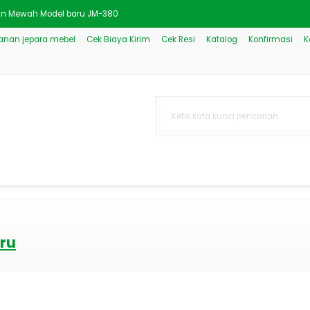
iran Mewah Model baru JM-380
nan jepara mebel
Cek Biaya Kirim
Cek Resi
Katalog
Konfirmasi
K
para Bahan Jati JM-329
Model Klasik Terbaru JM-181
 Mewah Minimalis JM-774
ik Luxury Model Kombinasi JM
Minimalis Klasik Mewah JM-
ri Coklat
asik Warna Natural JM-348
ru