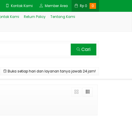
Kontak Kami
Member Area
Rp
0
0
ontak Kami
Return Policy
Tentang Kami
Cari
Buka setiap hari dan layanan tanya jawab 24 jam!