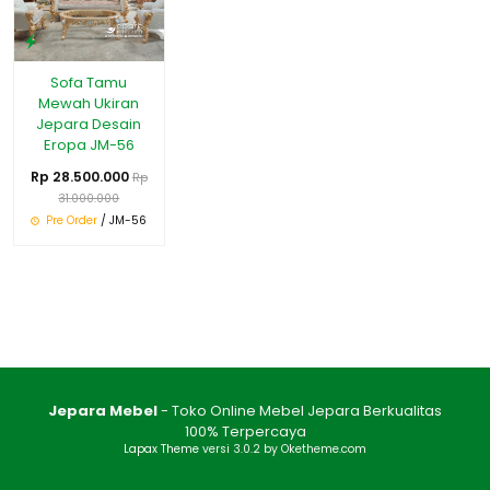
Sofa Tamu
Mewah Ukiran
Jepara Desain
Eropa JM-56
Rp 28.500.000
Rp
31.000.000
Pre Order
/ JM-56
Jepara Mebel
- Toko Online Mebel Jepara Berkualitas
100% Terpercaya
Lapax Theme
versi 3.0.2 by Oketheme.com