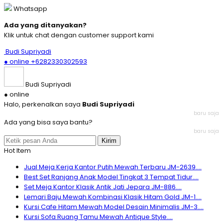
Whatsapp
Ada yang ditanyakan?
Klik untuk chat dengan customer support kami
Budi Supriyadi
● online
+6282330302593
Budi Supriyadi
● online
Halo, perkenalkan saya
Budi Supriyadi
baru saja
Ada yang bisa saya bantu?
baru saja
Kirim
Hot Item
Jual Meja Kerja Kantor Putih Mewah Terbaru JM-2639....
Best Set Ranjang Anak Model Tingkat 3 Tempat Tidur....
Set Meja Kantor Klasik Antik Jati Jepara JM-886....
Lemari Baju Mewah Kombinasi Klasik Hitam Gold JM-1....
Kursi Cafe Hitam Mewah Model Desain Minimalis JM-3....
Kursi Sofa Ruang Tamu Mewah Antique Style....