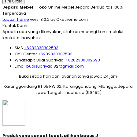
Pre Order
Jepara Mebel
- Toko Online Mebel Jepara Berkualitas 100%
Terpercaya
Lapax Theme
versi 3.0.2 by Oketheme.com
Kontak Kami
Apabila ada yang ditanyakan, silahkan hubungi kami melalui
kontak di bawah ini.
SMS
+6282330302593
Call Center
+6282330302593
Whatsapp
Budi Supriyadi
+6282330302593
Email
budisupriyadi82@gmail.com
Buka setiap hari dan layanan tanya jawab 24 jam!
Karanggondang RT.05 RW.02, Karanggondang, Mlonggo, Jepara,
Jawa Tengah, Indonesia (59452)
Produk yang sangat tepat, pilihan bagus..!