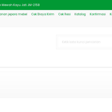
rn Mewah Kayu Jati JM-2158
nan jepara mebel
Cek Biaya Kirim
Cek Resi
Katalog
Konfirmasi
K
ik Gold Ukiran Mewah JM-222
 Kayu Jati
an Klasik
ah Coklat Kombinasi JM-2541
legan untuk Kamar yang Nyaman
amu Jati Jepara JM-3873
 Tamu Klasik Gold Mewah JM-3