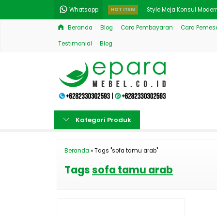
Whatsapp
HOT ITEM
Style Meja Konsul Mode
Beranda
Blog
Cara Pembayaran
Cara Pemesa
Ranjang Jati Model Klas
Testimonial
Blog
Set Kursi Meja Cafe Oval
12 Keunggulan Meja Mak
Kamar Tidur Klasik Mew
Tempat Tidur Simpel E
Kategori Produk
New Upded Model Sofa T
Set Model Terbaru Sofa
Beranda
»
Tags "sofa tamu arab"
Tags
sofa tamu arab