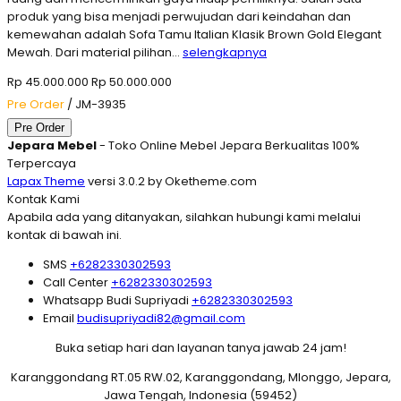
produk yang bisa menjadi perwujudan dari keindahan dan
kemewahan adalah Sofa Tamu Italian Klasik Brown Gold Elegant
Mewah. Dari material pilihan…
selengkapnya
Rp 45.000.000
Rp 50.000.000
Pre Order
/ JM-3935
Pre Order
Jepara Mebel
- Toko Online Mebel Jepara Berkualitas 100%
Terpercaya
Lapax Theme
versi 3.0.2 by Oketheme.com
Kontak Kami
Apabila ada yang ditanyakan, silahkan hubungi kami melalui
kontak di bawah ini.
SMS
+6282330302593
Call Center
+6282330302593
Whatsapp
Budi Supriyadi
+6282330302593
Email
budisupriyadi82@gmail.com
Buka setiap hari dan layanan tanya jawab 24 jam!
Karanggondang RT.05 RW.02, Karanggondang, Mlonggo, Jepara,
Jawa Tengah, Indonesia (59452)