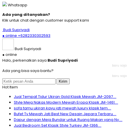
Whatsapp
Ada yang ditanyakan?
Klik untuk chat dengan customer support kami
Budi Supriyadi
● online
+6282330302593
Budi Supriyadi
● online
Halo, perkenalkan saya
Budi Supriyadi
baru saja
Ada yang bisa saya bantu?
baru saja
Kirim
Hot Item
Jual Tempat Tidur Ukiran Gold Klasik Mewah JM-2097....
Style Meja Nakas Modern Mewah Eropa Klasik JM-1461....
sofa tamu ukiran kayu jati mewah luxury klasik tem....
Bufet Tv Mewah Jati Best New Desain Jepara Terbaru....
Dapur dengan Meja Bundar untuk Ruang Makan yang Ny....
Jual Bedroom Set Klasik Style Turkey JM-1366....