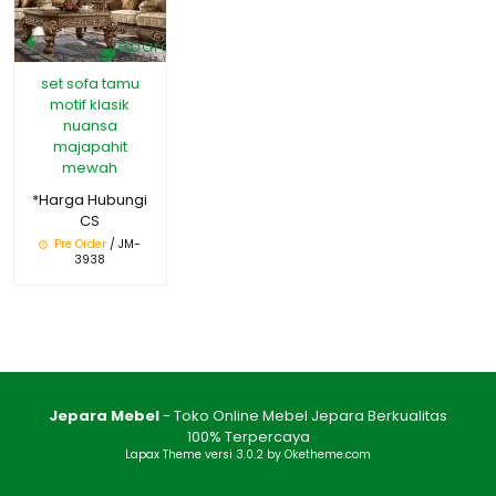
set sofa tamu
motif klasik
nuansa
majapahit
mewah
*Harga Hubungi
CS
Pre Order
/ JM-
3938
Jepara Mebel
- Toko Online Mebel Jepara Berkualitas
100% Terpercaya
Lapax Theme
versi 3.0.2 by Oketheme.com