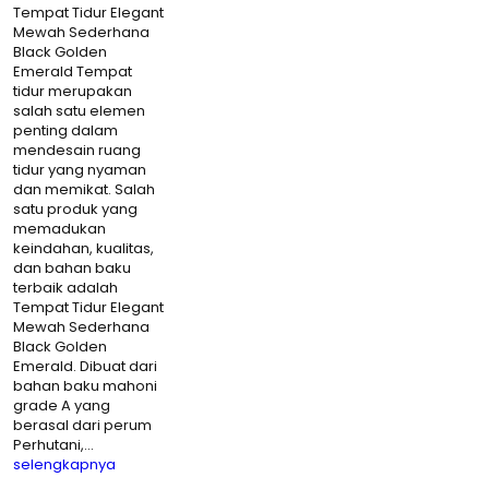
Tempat Tidur Elegant
Mewah Sederhana
Black Golden
Emerald Tempat
tidur merupakan
salah satu elemen
penting dalam
mendesain ruang
tidur yang nyaman
dan memikat. Salah
satu produk yang
memadukan
keindahan, kualitas,
dan bahan baku
terbaik adalah
Tempat Tidur Elegant
Mewah Sederhana
Black Golden
Emerald. Dibuat dari
bahan baku mahoni
grade A yang
berasal dari perum
Perhutani,…
selengkapnya