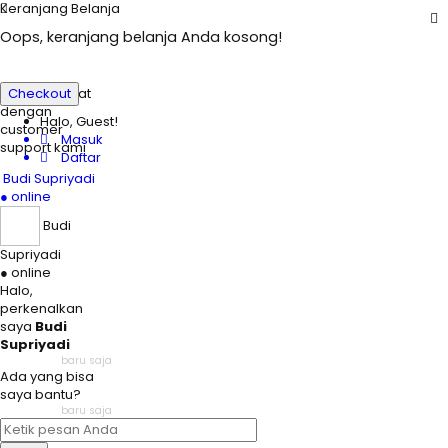
Keranjang Belanja
Oops, keranjang belanja Anda kosong!
Ada yang
ditanyakan?
Klik untuk chat
Checkout
dengan
Halo, Guest!
customer
Masuk
support kami
Daftar
Budi Supriyadi
● online
Budi
Supriyadi
● online
Halo,
perkenalkan
saya
Budi
Supriyadi
baru saja
Ada yang bisa
saya bantu?
baru saja