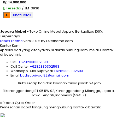
Rp 14.000.000
Tersedia
/ JM-3936
✚
Lihat Detail
Jepara Mebel
- Toko Online Mebel Jepara Berkualitas 100%
Terpercaya
Lapax Theme
versi 3.0.2 by Oketheme.com
Kontak Kami
Apabila ada yang ditanyakan, silahkan hubungi kami melalui kontak
di bawah ini.
SMS
+6282330302593
Call Center
+6282330302593
Whatsapp
Budi Supriyadi
+6282330302593
Email
budisupriyadi82@gmail.com
Buka setiap hari dan layanan tanya jawab 24 jam!
Karanggondang RT.05 RW.02, Karanggondang, Mlonggo, Jepara,
Jawa Tengah, Indonesia (59452)
Produk Quick Order
Pemesanan dapat langsung menghubungi kontak dibawah: