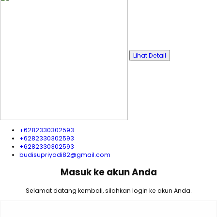
Lihat Detail
+6282330302593
+6282330302593
+6282330302593
budisupriyadi82@gmail.com
Masuk ke akun Anda
Selamat datang kembali, silahkan login ke akun Anda.