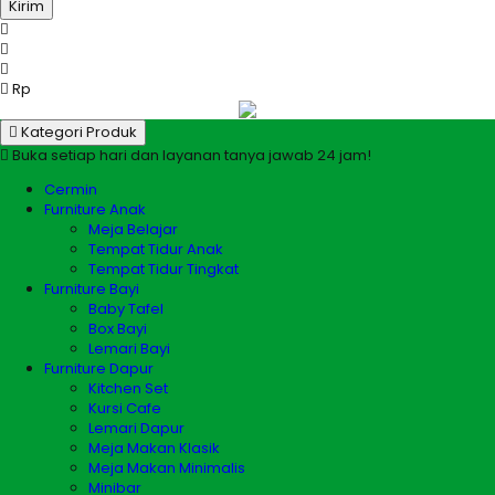
Kirim
Rp
Kategori Produk
Buka setiap hari dan layanan tanya jawab 24 jam!
Cermin
Furniture Anak
Meja Belajar
Tempat Tidur Anak
Tempat Tidur Tingkat
Furniture Bayi
Baby Tafel
Box Bayi
Lemari Bayi
Furniture Dapur
Kitchen Set
Kursi Cafe
Lemari Dapur
Meja Makan Klasik
Meja Makan Minimalis
Minibar