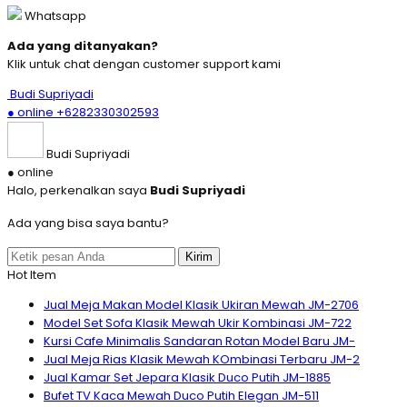
Whatsapp
Ada yang ditanyakan?
Klik untuk chat dengan customer support kami
Budi Supriyadi
● online
+6282330302593
Budi Supriyadi
● online
Halo, perkenalkan saya
Budi Supriyadi
Ada yang bisa saya bantu?
Kirim
Hot Item
Jual Meja Makan Model Klasik Ukiran Mewah JM-2706
Model Set Sofa Klasik Mewah Ukir Kombinasi JM-722
Kursi Cafe Minimalis Sandaran Rotan Model Baru JM-
Jual Meja Rias Klasik Mewah KOmbinasi Terbaru JM-2
Jual Kamar Set Jepara Klasik Duco Putih JM-1885
Bufet TV Kaca Mewah Duco Putih Elegan JM-511