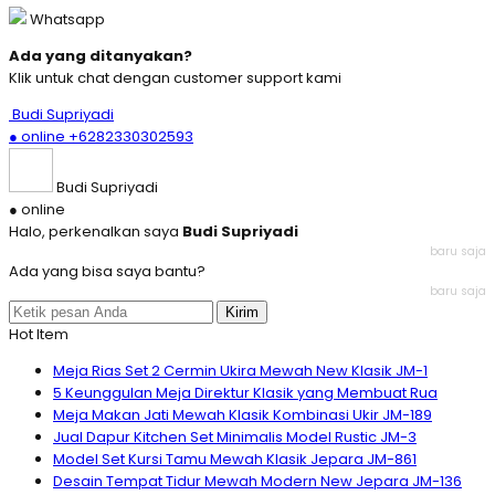
Whatsapp
Ada yang ditanyakan?
Klik untuk chat dengan customer support kami
Budi Supriyadi
● online
+6282330302593
Budi Supriyadi
● online
Halo, perkenalkan saya
Budi Supriyadi
baru saja
Ada yang bisa saya bantu?
baru saja
Kirim
Hot Item
Meja Rias Set 2 Cermin Ukira Mewah New Klasik JM-1
5 Keunggulan Meja Direktur Klasik yang Membuat Rua
Meja Makan Jati Mewah Klasik Kombinasi Ukir JM-189
Jual Dapur Kitchen Set Minimalis Model Rustic JM-3
Model Set Kursi Tamu Mewah Klasik Jepara JM-861
Desain Tempat Tidur Mewah Modern New Jepara JM-136