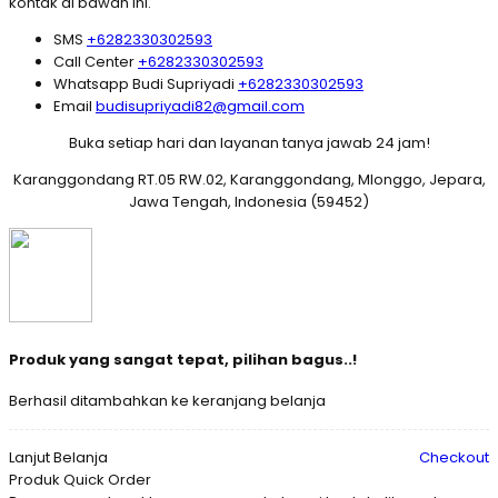
kontak di bawah ini.
SMS
+6282330302593
Call Center
+6282330302593
Whatsapp
Budi Supriyadi
+6282330302593
Email
budisupriyadi82@gmail.com
Buka setiap hari dan layanan tanya jawab 24 jam!
Karanggondang RT.05 RW.02, Karanggondang, Mlonggo, Jepara,
Jawa Tengah, Indonesia (59452)
Produk yang sangat tepat, pilihan bagus..!
Berhasil ditambahkan ke keranjang belanja
Lanjut Belanja
Checkout
Produk Quick Order