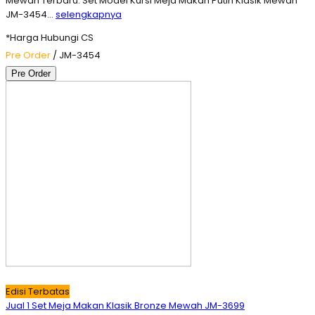
Mewah Terbaru. Set Model Kursi Meja Makan Putih Klasik Mewah
JM-3454…
selengkapnya
*Harga Hubungi CS
Pre Order
/ JM-3454
Pre Order
Edisi Terbatas
Jual 1 Set Meja Makan Klasik Bronze Mewah JM-3699