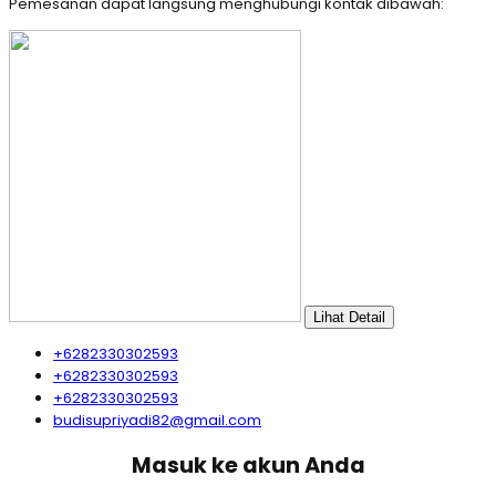
Pemesanan dapat langsung menghubungi kontak dibawah:
Lihat Detail
+6282330302593
+6282330302593
+6282330302593
budisupriyadi82@gmail.com
Masuk ke akun Anda