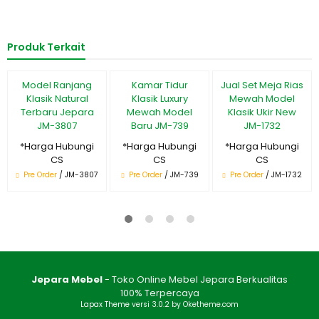
Produk Terkait
Model Ranjang
Kamar Tidur
Jual Set Meja Rias
Klasik Natural
Klasik Luxury
Mewah Model
Terbaru Jepara
Mewah Model
Klasik Ukir New
JM-3807
Baru JM-739
JM-1732
*Harga Hubungi
*Harga Hubungi
*Harga Hubungi
CS
CS
CS
Pre Order
/ JM-3807
Pre Order
/ JM-739
Pre Order
/ JM-1732
Jepara Mebel
- Toko Online Mebel Jepara Berkualitas
100% Terpercaya
Lapax Theme
versi 3.0.2 by Oketheme.com