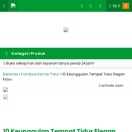
Rp
0
0
Kategori Produk
Buka setiap hari dan layanan tanya jawab 24 jam!
Beranda
»
Furniture Kamar Tidur
»
10 Keunggulan Tempat Tidur Elegan
Kayu
activate zoom
10 Keunggulan Tempat Tidur Elegan