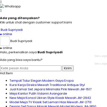
Whatsapp
Ada yang ditanyakan?
Klik untuk chat dengan customer support kami
Budi Supriyadi
● online
Budi Supriyadi
● online
Halo, perkenalkan saya
Budi Supriyadi
baru saja
Ada yang bisa saya bantu?
baru saja
Kirim
Hot Item
Tempat Tidur Elegan Modern Gaya Eropa
Kursi Kerja Direksi Mewah Traditional Antique Styl
Jual Kamar Set Jepara Minimalis Pink Mewah JM-1517
Meja Kantor Putih Vidanni Avangarde
New Meja Konsol Ukiran Style Klasik Mewah JM-2942
Model Meja TV Klasik Set Lemari Hias Mewah JM-2713
Design Set Dapur Masak Mewah Model Modern JM-1850