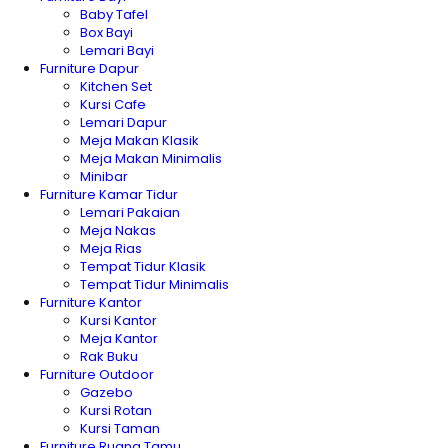
Baby Tafel
Box Bayi
Lemari Bayi
Furniture Dapur
Kitchen Set
Kursi Cafe
Lemari Dapur
Meja Makan Klasik
Meja Makan Minimalis
Minibar
Furniture Kamar Tidur
Lemari Pakaian
Meja Nakas
Meja Rias
Tempat Tidur Klasik
Tempat Tidur Minimalis
Furniture Kantor
Kursi Kantor
Meja Kantor
Rak Buku
Furniture Outdoor
Gazebo
Kursi Rotan
Kursi Taman
Furniture Ruang Tamu