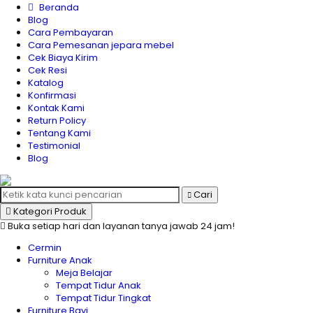
Beranda
Blog
Cara Pembayaran
Cara Pemesanan jepara mebel
Cek Biaya Kirim
Cek Resi
Katalog
Konfirmasi
Kontak Kami
Return Policy
Tentang Kami
Testimonial
Blog
Cari
Kategori Produk
Buka setiap hari dan layanan tanya jawab 24 jam!
Cermin
Furniture Anak
Meja Belajar
Tempat Tidur Anak
Tempat Tidur Tingkat
Furniture Bayi