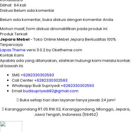
Dilihat
64 kali
Diskusi
Belum ada komentar
Belum ada komentar, buka diskusi dengan komentar Anda.
Mohon maaf, form diskusi dinonaktifkan pada produk ini.
Produk Terkait
Jepara Mebel
- Toko Online Mebel Jepara Berkualitas 100%
Terpercaya
Lapax Theme
versi 3.0.2 by Oketheme.com
Kontak Kami
Apabila ada yang ditanyakan, silahkan hubungi kami melalui kontak
di bawah ini.
SMS
+6282330302593
Call Center
+6282330302593
Whatsapp
Budi Supriyadi
+6282330302593
Email
budisupriyadi82@gmail.com
Buka setiap hari dan layanan tanya jawab 24 jam!
Karanggondang RT.05 RW.02, Karanggondang, Mlonggo, Jepara,
Jawa Tengah, Indonesia (59452)