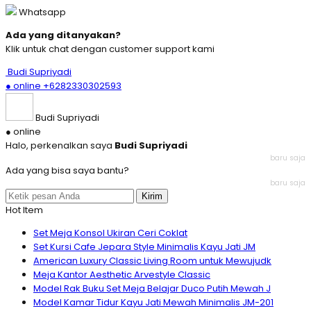
Whatsapp
Ada yang ditanyakan?
Klik untuk chat dengan customer support kami
Budi Supriyadi
● online
+6282330302593
Budi Supriyadi
● online
Halo, perkenalkan saya
Budi Supriyadi
baru saja
Ada yang bisa saya bantu?
baru saja
Kirim
Hot Item
Set Meja Konsol Ukiran Ceri Coklat
Set Kursi Cafe Jepara Style Minimalis Kayu Jati JM
American Luxury Classic Living Room untuk Mewujudk
Meja Kantor Aesthetic Arvestyle Classic
Model Rak Buku Set Meja Belajar Duco Putih Mewah J
Model Kamar Tidur Kayu Jati Mewah Minimalis JM-201