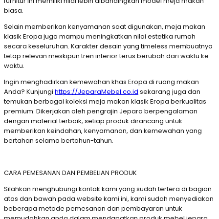
furnitur ini memiliki nilai lebih dibandingkan model meja makan
biasa.
Selain memberikan kenyamanan saat digunakan, meja makan
klasik Eropa juga mampu meningkatkan nilai estetika rumah
secara keseluruhan. Karakter desain yang timeless membuatnya
tetap relevan meskipun tren interior terus berubah dari waktu ke
waktu.
Ingin menghadirkan kemewahan khas Eropa di ruang makan
Anda? Kunjungi
https://JeparaMebel.co.id
sekarang juga dan
temukan berbagai koleksi meja makan klasik Eropa berkualitas
premium. Dikerjakan oleh pengrajin Jepara berpengalaman
dengan material terbaik, setiap produk dirancang untuk
memberikan keindahan, kenyamanan, dan kemewahan yang
bertahan selama bertahun-tahun.
CARA PEMESANAN DAN PEMBELIAN PRODUK
Silahkan menghubungi kontak kami yang sudah tertera di bagian
atas dan bawah pada website kami ini, kami sudah menyediakan
beberapa metode pemesanan dan pembayaran untuk
memudahkan anda dalam mendapatkan produk mebel jepara