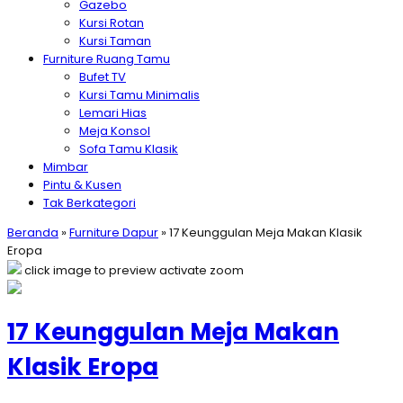
Gazebo
Kursi Rotan
Kursi Taman
Furniture Ruang Tamu
Bufet TV
Kursi Tamu Minimalis
Lemari Hias
Meja Konsol
Sofa Tamu Klasik
Mimbar
Pintu & Kusen
Tak Berkategori
Beranda
»
Furniture Dapur
»
17 Keunggulan Meja Makan Klasik
Eropa
click image to preview
activate zoom
17 Keunggulan Meja Makan
Klasik Eropa