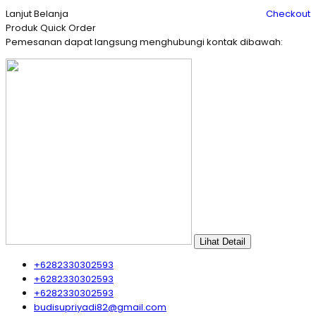
Lanjut Belanja
Checkout
Produk Quick Order
Pemesanan dapat langsung menghubungi kontak dibawah:
Lihat Detail
+6282330302593
+6282330302593
+6282330302593
budisupriyadi82@gmail.com