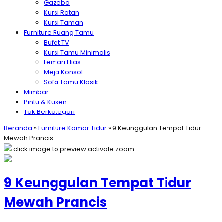
Gazebo
Kursi Rotan
Kursi Taman
Furniture Ruang Tamu
Bufet TV
Kursi Tamu Minimalis
Lemari Hias
Meja Konsol
Sofa Tamu Klasik
Mimbar
Pintu & Kusen
Tak Berkategori
Beranda
»
Furniture Kamar Tidur
»
9 Keunggulan Tempat Tidur
Mewah Prancis
click image to preview
activate zoom
9 Keunggulan Tempat Tidur
Mewah Prancis