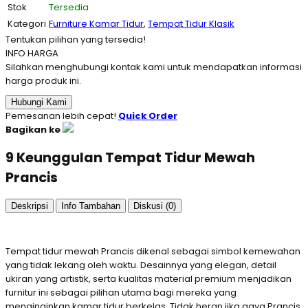
Stok
Tersedia
Kategori
Furniture Kamar Tidur
,
Tempat Tidur Klasik
Tentukan pilihan yang tersedia!
INFO HARGA
Silahkan menghubungi kontak kami untuk mendapatkan informasi
harga produk ini.
Hubungi Kami
Pemesanan lebih cepat!
Quick Order
Bagikan ke
9 Keunggulan Tempat Tidur Mewah
Prancis
Deskripsi
Info Tambahan
Diskusi (0)
Tempat tidur mewah Prancis dikenal sebagai simbol kemewahan
yang tidak lekang oleh waktu. Desainnya yang elegan, detail
ukiran yang artistik, serta kualitas material premium menjadikan
furnitur ini sebagai pilihan utama bagi mereka yang
menginginkan kamar tidur berkelas. Tidak heran jika gaya Prancis