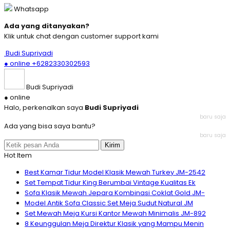
Whatsapp
Ada yang ditanyakan?
Klik untuk chat dengan customer support kami
Budi Supriyadi
● online
+6282330302593
Budi Supriyadi
● online
Halo, perkenalkan saya
Budi Supriyadi
baru saja
Ada yang bisa saya bantu?
baru saja
Kirim
Hot Item
Best Kamar Tidur Model Klasik Mewah Turkey JM-2542
Set Tempat Tidur King Berumbai Vintage Kualitas Ek
Sofa Klasik Mewah Jepara Kombinasi Coklat Gold JM-
Model Antik Sofa Classic Set Meja Sudut Natural JM
Set Mewah Meja Kursi Kantor Mewah Minimalis JM-892
8 Keunggulan Meja Direktur Klasik yang Mampu Menin