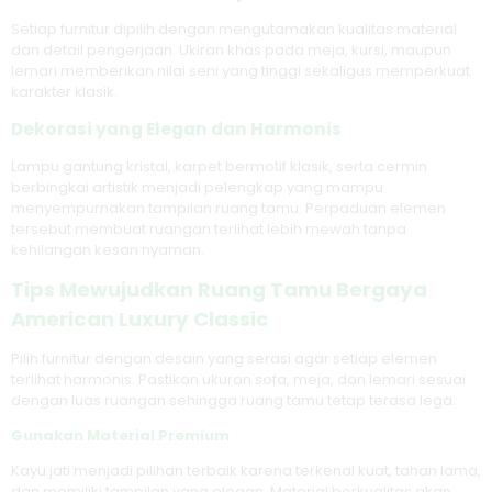
Setiap furnitur dipilih dengan mengutamakan kualitas material
dan detail pengerjaan. Ukiran khas pada meja, kursi, maupun
lemari memberikan nilai seni yang tinggi sekaligus memperkuat
karakter klasik.
Dekorasi yang Elegan dan Harmonis
Lampu gantung kristal, karpet bermotif klasik, serta cermin
berbingkai artistik menjadi pelengkap yang mampu
menyempurnakan tampilan ruang tamu. Perpaduan elemen
tersebut membuat ruangan terlihat lebih mewah tanpa
kehilangan kesan nyaman.
Tips Mewujudkan Ruang Tamu Bergaya
American Luxury Classic
Pilih furnitur dengan desain yang serasi agar setiap elemen
terlihat harmonis. Pastikan ukuran sofa, meja, dan lemari sesuai
dengan luas ruangan sehingga ruang tamu tetap terasa lega.
Gunakan Material Premium
Kayu jati menjadi pilihan terbaik karena terkenal kuat, tahan lama,
dan memiliki tampilan yang elegan. Material berkualitas akan