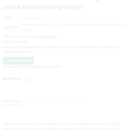
untuk Hunian yang Elegan
Stok
Tersedia
Furniture Ruang Tamu
,
Kursi Tamu Minimalis
,
Sofa Tamu
Kategori
Klasik
Tentukan pilihan yang tersedia!
INFO HARGA
Silahkan menghubungi kontak kami untuk mendapatkan informasi
harga produk ini.
Hubungi Kami
Pemesanan lebih cepat!
Quick Order
Bagikan ke
Deskripsi
Info Tambahan
Diskusi (0)
American luxury classic living room merupakan konsep ruang
tamu yang menggabungkan kemewahan, kenyamanan, dan