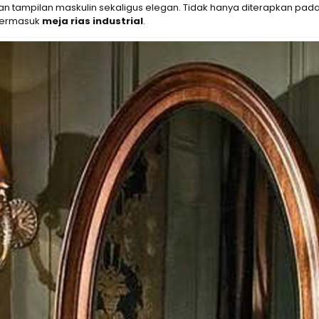
tampilan maskulin sekaligus elegan. Tidak hanya diterapkan pada ru
 termasuk
meja rias industrial
.