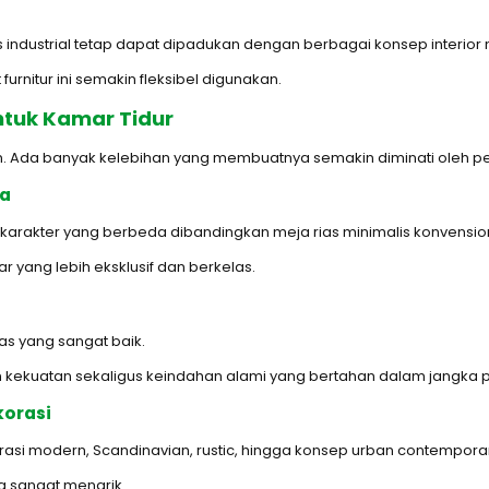
s industrial tetap dapat dipadukan dengan berbagai konsep interior
nitur ini semakin fleksibel digunakan.
ntuk Kamar Tidur
san. Ada banyak kelebihan yang membuatnya semakin diminati oleh p
sa
arakter yang berbeda dibandingkan meja rias minimalis konvension
ang lebih eksklusif dan berkelas.
tas yang sangat baik.
an kekuatan sekaligus keindahan alami yang bertahan dalam jangka 
orasi
rasi modern, Scandinavian, rustic, hingga konsep urban contempora
ang sangat menarik.