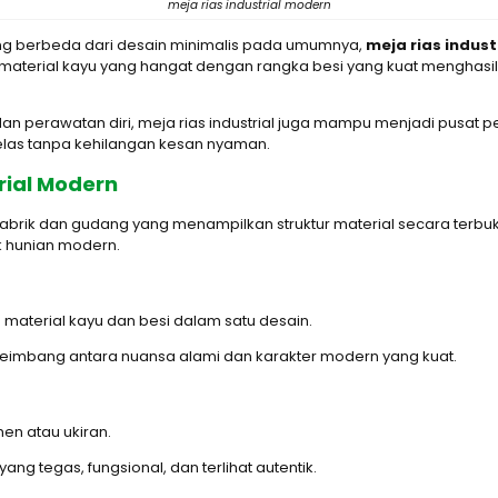
meja rias industrial modern
g berbeda dari desain minimalis pada umumnya,
meja rias indus
 material kayu yang hangat dengan rangka besi yang kuat menghasilk
 perawatan diri, meja rias industrial juga mampu menjadi pusat pe
elas tanpa kehilangan kesan nyaman.
rial Modern
 pabrik dan gudang yang menampilkan struktur material secara terbuka
k hunian modern.
 material kayu dan besi dalam satu desain.
seimbang antara nuansa alami dan karakter modern yang kuat.
en atau ukiran.
ng tegas, fungsional, dan terlihat autentik.