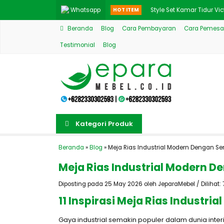
Whatsapp
HOT ITEM
Style Set Kamar Tidur Vict
Beranda
Blog
Cara Pembayaran
Cara Pemesa
Model Meja Makan Gold Me
Testimonial
Blog
Bufet TV Set Lemari Hias K
Jual Bufet TV Mewah Style
New Kamar Set Klasik Mini
1 Set Rak Hias Meja TV Mo
Kategori Produk
Tempat Tidur Mewah Retro 
Beranda
»
Blog
»
Meja Rias Industrial Modern Dengan S
Rak Kaca Hias Mewah Jepa
Meja Rias Industrial Modern D
Diposting pada 25 May 2026 oleh JeparaMebel / Dilihat: 7
11 Inspirasi Meja Rias Industr
Gaya industrial semakin populer dalam dunia int