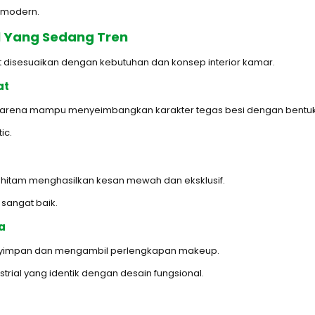
n modern.
al Yang Sedang Tren
at disesuaikan dengan kebutuhan dan konsep interior kamar.
at
r karena mampu menyeimbangkan karakter tegas besi dengan bentuk 
ic.
 hitam menghasilkan kesan mewah dan eksklusif.
 sangat baik.
a
yimpan dan mengambil perlengkapan makeup.
strial yang identik dengan desain fungsional.