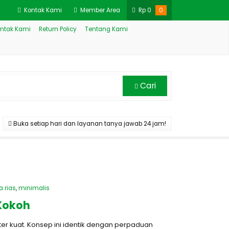
Kontak Kami
Member Area
Rp
0
0
ntak Kami
Return Policy
Tentang Kami
Cari
Buka setiap hari dan layanan tanya jawab 24 jam!
 rias
,
minimalis
 Kokoh
er kuat. Konsep ini identik dengan perpaduan