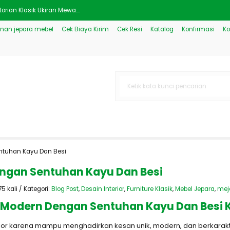
orian Klasik Ukiran Mewa....
nan jepara mebel
Cek Biaya Kirim
Cek Resi
Katalog
Konfirmasi
Ko
wah Ukiran Klasik JM-2253....
lasik Natural Mewah Anti....
 Minimalis Duco Putih JM-....
malis Kayu Jati Jepara JM....
del Minimalis JM-3140....
Ashvini Platform....
entuhan Kayu Dan Besi
ra Klasik Duco JM-3125....
engan Sentuhan Kayu Dan Besi
5 kali / Kategori:
Blog Post
,
Desain Interior
,
Furniture Klasik
,
Mebel Jepara
,
meja
ial Modern Dengan Sentuhan Kayu Dan Besi
erior karena mampu menghadirkan kesan unik, modern, dan berkarakt