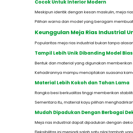
Cocok Untuk Interior Modern
Meskipun identik dengan kesan maskulin, meja ria
Pilihan warna dan model yang beragam membuat fur
Keunggulan Meja Rias Industrial U
Popularitas meja rias industrial bukan tanpa ala
Tampil Lebih Unik Dibanding Model Bia
Bentuk dan material yang digunakan memberikan k
Kehadirannya mampu menciptakan suasana kamar y
Material Lebih Kokoh dan Tahan Lama
Rangka besi berkualitas tinggi memberikan stabili
Sementara itu, material kayu pilihan menghadirk
Mudah Dipadukan Dengan Berbagai Dek
Meja rias industrial dapat dipadukan dengan deko
Fleksibilitas ini menjadi salah satu nilai tambah y