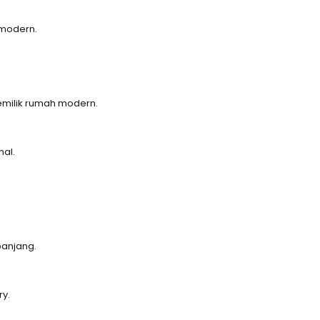
 modern.
emilik rumah modern.
al.
panjang.
ry.