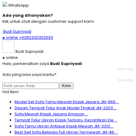
Whatsapp
Ada yang ditanyakan?
Klik untuk chat dengan customer support kami
Budi Supriyadi
● online
+6282330302593
Budi Supriyadi
● online
Halo, perkenalkan saya
Budi Supriyadi
baru saja
Ada yang bisa saya bantu?
baru saja
Kirim
Hot Item
Model Set Sofa Tamu Mewah Klasik Jepara JM-869....
Desain Tempat Tidur Anak Model Tingkat JM-2203....
Sofa Mewah Klasik Jepara Amazon....
Tempat Tidur Ukiran Klasik Terbaru, Kecantikan Ele....
Sofa Tamu Ukiran Antique Klasik Mewah JM-3313....
Best Sell Sofa Bellagio Full Ukiran Termewah JM-86....