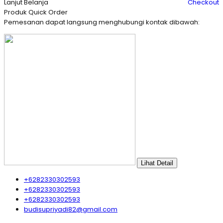
Lanjut Belanja
Checkout
Produk Quick Order
Pemesanan dapat langsung menghubungi kontak dibawah:
Lihat Detail
+6282330302593
+6282330302593
+6282330302593
budisupriyadi82@gmail.com