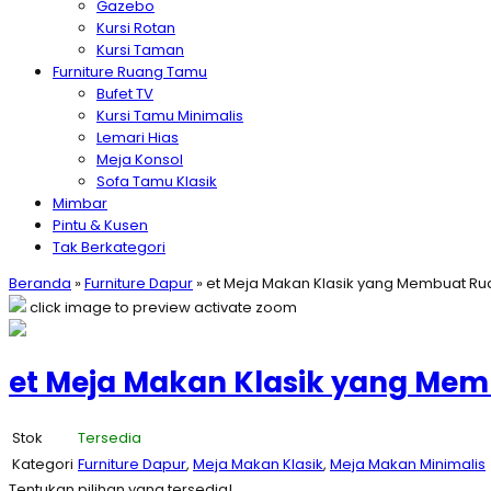
Gazebo
Kursi Rotan
Kursi Taman
Furniture Ruang Tamu
Bufet TV
Kursi Tamu Minimalis
Lemari Hias
Meja Konsol
Sofa Tamu Klasik
Mimbar
Pintu & Kusen
Tak Berkategori
Beranda
»
Furniture Dapur
»
et Meja Makan Klasik yang Membuat Rua
click image to preview
activate zoom
et Meja Makan Klasik yang Mem
Stok
Tersedia
Kategori
Furniture Dapur
,
Meja Makan Klasik
,
Meja Makan Minimalis
Tentukan pilihan yang tersedia!