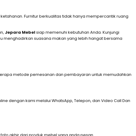
etahanan. Furnitur berkualitas tidak hanya mempercantik ruang
an,
Jepara Mebel
siap memenuhi kebutuhan Anda. Kunjungi
mpu menghadirkan suasana makan yang lebih hangat bersama
an beberapa metode pemesanan dan pembayaran untuk memudahkan
ine dengan kami melalui WhatsApp, Telepon, dan Video Call Dan
oto akhir dari produk mebel yang anda pesan.