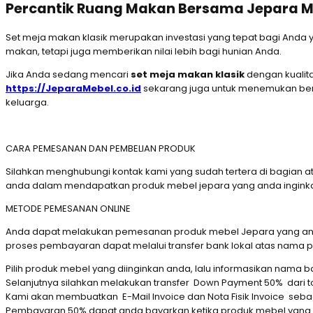
Percantik Ruang Makan Bersama Jepara M
Set meja makan klasik merupakan investasi yang tepat bagi Anda
makan, tetapi juga memberikan nilai lebih bagi hunian Anda.
Jika Anda sedang mencari
set meja makan klasik
dengan kualit
https://JeparaMebel.co.id
sekarang juga untuk menemukan ber
keluarga.
CARA PEMESANAN DAN PEMBELIAN PRODUK
Silahkan menghubungi kontak kami yang sudah tertera di bagi
anda dalam mendapatkan produk mebel jepara yang anda ingink
METODE PEMESANAN ONLINE
Anda dapat melakukan pemesanan produk mebel Jepara yang anda i
proses pembayaran dapat melalui transfer bank lokal atas nama p
Pilih produk mebel yang diinginkan anda, lalu informasikan nama
Selanjutnya silahkan melakukan transfer Down Payment 50% dari t
Kami akan membuatkan E-Mail Invoice dan Nota Fisik Invoice sebag
Pembayaran 50% dapat anda bayarkan ketika produk mebel yang a