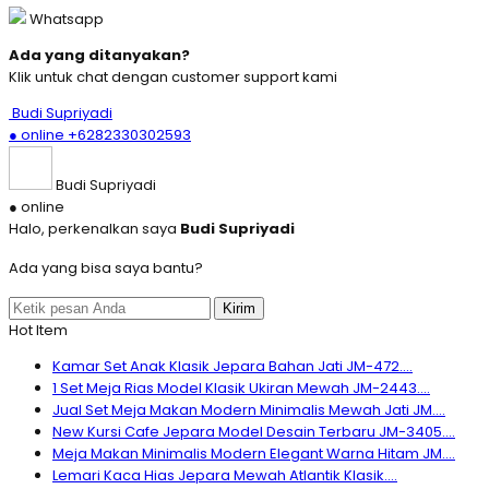
Whatsapp
Ada yang ditanyakan?
Klik untuk chat dengan customer support kami
Budi Supriyadi
● online
+6282330302593
Budi Supriyadi
● online
Halo, perkenalkan saya
Budi Supriyadi
Ada yang bisa saya bantu?
Kirim
Hot Item
Kamar Set Anak Klasik Jepara Bahan Jati JM-472....
1 Set Meja Rias Model Klasik Ukiran Mewah JM-2443....
Jual Set Meja Makan Modern Minimalis Mewah Jati JM....
New Kursi Cafe Jepara Model Desain Terbaru JM-3405....
Meja Makan Minimalis Modern Elegant Warna Hitam JM....
Lemari Kaca Hias Jepara Mewah Atlantik Klasik....