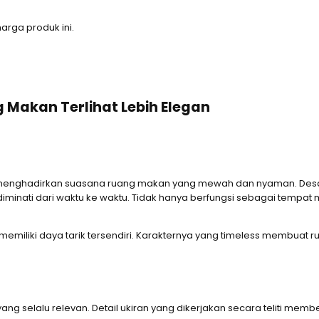
rga produk ini.
Makan Terlihat Lebih Elegan
in menghadirkan suasana ruang makan yang mewah dan nyaman. Desa
u diminati dari waktu ke waktu. Tidak hanya berfungsi sebagai tempa
memiliki daya tarik tersendiri. Karakternya yang timeless membuat 
ng selalu relevan. Detail ukiran yang dikerjakan secara teliti memb