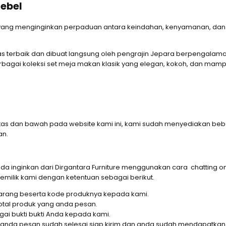
ebel
 yang menginginkan perpaduan antara keindahan, kenyamanan, dan k
as terbaik dan dibuat langsung oleh pengrajin Jepara berpengalam
bagai koleksi set meja makan klasik yang elegan, kokoh, dan ma
an atas dan bawah pada website kami ini, kami sudah menyediak
an.
nginkan dari Dirgantara Furniture menggunakan cara chatting onl
emilik kami dengan ketentuan sebagai berikut.
 barang beserta kode produknya kepada kami.
otal produk yang anda pesan.
ai bukti bukti Anda kepada kami.
nda pesan sudah selesai siap kirim dan anda sudah mendapatkan f