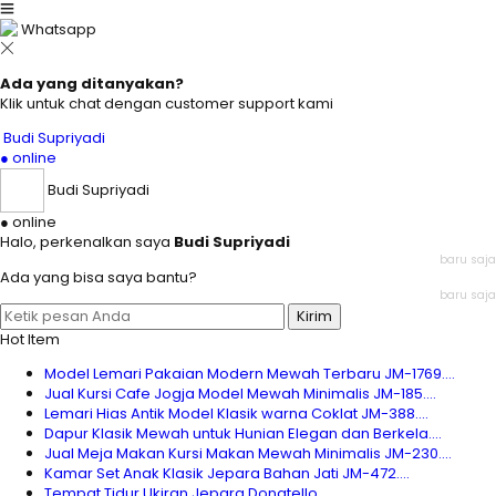
Whatsapp
Ada yang ditanyakan?
Klik untuk chat dengan customer support kami
Budi Supriyadi
● online
Budi Supriyadi
● online
Halo, perkenalkan saya
Budi Supriyadi
baru saja
Ada yang bisa saya bantu?
baru saja
Kirim
Hot Item
Model Lemari Pakaian Modern Mewah Terbaru JM-1769....
Jual Kursi Cafe Jogja Model Mewah Minimalis JM-185....
Lemari Hias Antik Model Klasik warna Coklat JM-388....
Dapur Klasik Mewah untuk Hunian Elegan dan Berkela....
Jual Meja Makan Kursi Makan Mewah Minimalis JM-230....
Kamar Set Anak Klasik Jepara Bahan Jati JM-472....
Tempat Tidur Ukiran Jepara Donatello....