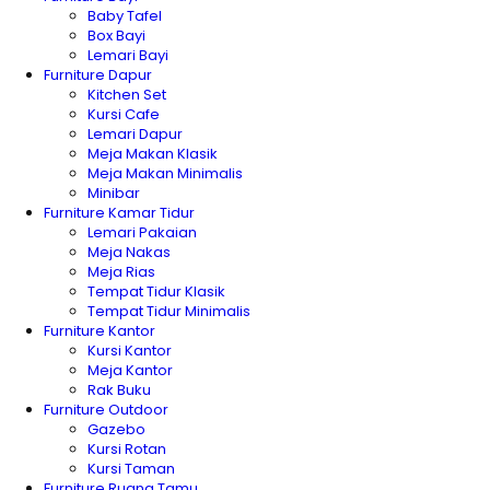
Baby Tafel
Box Bayi
Lemari Bayi
Furniture Dapur
Kitchen Set
Kursi Cafe
Lemari Dapur
Meja Makan Klasik
Meja Makan Minimalis
Minibar
Furniture Kamar Tidur
Lemari Pakaian
Meja Nakas
Meja Rias
Tempat Tidur Klasik
Tempat Tidur Minimalis
Furniture Kantor
Kursi Kantor
Meja Kantor
Rak Buku
Furniture Outdoor
Gazebo
Kursi Rotan
Kursi Taman
Furniture Ruang Tamu