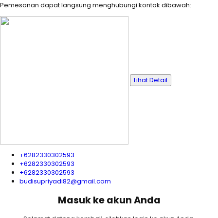
Pemesanan dapat langsung menghubungi kontak dibawah:
Lihat Detail
+6282330302593
+6282330302593
+6282330302593
budisupriyadi82@gmail.com
Masuk ke akun Anda