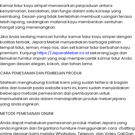
Kamar tidur kayu simpel menawarkan perpaduan antara
kenyamanan, keindahan, dan fungsi dalam satu konsep yang
seimbang. Desain yang tidak berlebihan membuat ruangan terasa
lebih lapang, sedangkan material kayu memberikan sentuhan
hangat yang menenangkan.
Jika Anda sedang mencari furnitur kamar tidur kayu simpel dengan
kualitas terbaik, Jepara Mebel menyediakan berbagai pilihan
tempat tidur, lemari, meja rias, dan set kamar tidur berbahan kayu
premium. Kunjungi
https://JeparaMebel.co.id
sekarang juga dan
temukan furnitur impian yang siap mempercantik kamar tidur Anda
dengan desain elegan, kokoh, dan tahan lama.
CARA PEMESANAN DAN PEMBELIAN PRODUK
Silahkan menghubungi kontak kami yang sudah tertera di bagian
atas dan bawah pada website kami ini, kami sudah menyediakan
beberapa metode pemesanan dan pembayaran untuk
memudahkan anda dalam mendapatkan produk mebel jepara
yang anda inginkan.
METODE PEMESANAN ONLINE
Anda dapat melakukan pemesanan produk mebel Jepara yang
anda inginkan dari Dirgantara Furniture menggunakan cara chatting
online dengan kami melalui WhatsApp, Telepon, dan Video Call Dan