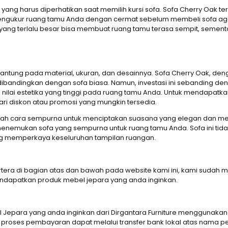
yang harus diperhatikan saat memilih kursi sofa. Sofa Cherry Oak te
mengukur ruang tamu Anda dengan cermat sebelum membeli sofa ag
fa yang terlalu besar bisa membuat ruang tamu terasa sempit, sementar
gantung pada material, ukuran, dan desainnya. Sofa Cherry Oak, den
dibandingkan dengan sofa biasa. Namun, investasi ini sebanding de
 nilai estetika yang tinggi pada ruang tamu Anda. Untuk mendapatka
diskon atau promosi yang mungkin tersedia.
alah cara sempurna untuk menciptakan suasana yang elegan dan 
menemukan sofa yang sempurna untuk ruang tamu Anda. Sofa ini tid
ng memperkaya keseluruhan tampilan ruangan.
ertera di bagian atas dan bawah pada website kami ini, kami su
apatkan produk mebel jepara yang anda inginkan.
epara yang anda inginkan dari Dirgantara Furniture menggunaka
proses pembayaran dapat melalui transfer bank lokal atas nama pe