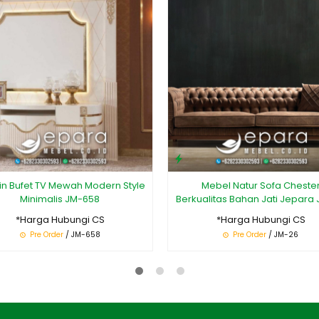
n Bufet TV Mewah Modern Style
Mebel Natur Sofa Cheste
Minimalis JM-658
Berkualitas Bahan Jati Jepara
*Harga Hubungi CS
*Harga Hubungi CS
Pre Order
/ JM-658
Pre Order
/ JM-26