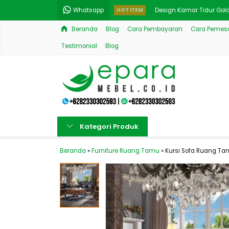
Whatsapp
HOT ITEM
Design Kamar Tidur Gol
Beranda
Blog
Cara Pembayaran
Cara Pemesa
Kamar Tidur Sederhana
Testimonial
Blog
Model Meja Konsol Klasi
Klasik Mewah Bufet TV 
New Klasik Sofa Ruang 
New Minibar Jepara Sty
Kategori Produk
Model Set Kursi Makan Me
Beranda
»
Furniture Ruang Tamu
»
Kursi Sofa Ruang T
Model Kitchen Set Mewah