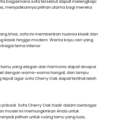
serta bagaimana sofa tersebut dapat melengkapi
as, menjadikannya pilihan utama bagi mereka
ang khas, sofa ini memberikan nuansa klasik dan
ng klasik hingga modern. Warna kayu ceri yang
bagai tema interior.
g tamu yang elegan dan harmonis dapat dicapai
rpet dengan warna-warna hangat, dan lampu
epat agar sofa Cherry Oak dapat terlihat lebih
pribadi. Sofa Cherry Oak hadir dalam berbagai
lihan model ini memungkinkan Anda untuk
adi pilihan untuk ruang tamu yang luas,