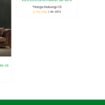
Kursi sofa tamu mewah JM-3879
Sofa Ruan
Turke
*Harga Hubungi CS
*Ha
Pre Order
/ JM-3879
Pr
r
 JM-26