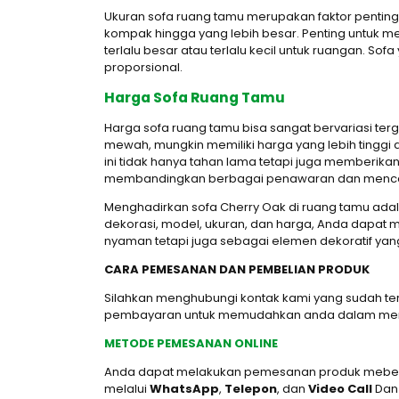
Ukuran sofa ruang tamu merupakan faktor penting 
kompak hingga yang lebih besar. Penting untuk 
terlalu besar atau terlalu kecil untuk ruangan. So
proporsional.
Harga Sofa Ruang Tamu
Harga sofa ruang tamu bisa sangat bervariasi ter
mewah, mungkin memiliki harga yang lebih tinggi 
ini tidak hanya tahan lama tetapi juga memberikan
membandingkan berbagai penawaran dan mencari 
Menghadirkan sofa Cherry Oak di ruang tamu ad
dekorasi, model, ukuran, dan harga, Anda dapat 
nyaman tetapi juga sebagai elemen dekoratif ya
CARA PEMESANAN DAN PEMBELIAN PRODUK
Silahkan menghubungi kontak kami yang sudah t
pembayaran untuk memudahkan anda dalam mend
METODE PEMESANAN ONLINE
Anda dapat melakukan pemesanan produk mebel J
melalui
WhatsApp
,
Telepon
, dan
Video Call
Dan 