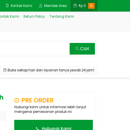
Kontak Kami
Member Area
Rp
0
0
ontak Kami
Return Policy
Tentang Kami
Cari
Buka setiap hari dan layanan tanya jawab 24 jam!
h
PRE ORDER
Hubungi kami untuk informasi lebih lanjut
mengenai pemesanan produk ini.
Hubungi Kami