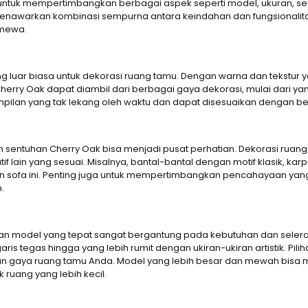
ng untuk mempertimbangkan berbagai aspek seperti model, ukuran, 
menawarkan kombinasi sempurna antara keindahan dan fungsionalit
imewa.
ng luar biasa untuk dekorasi ruang tamu. Dengan warna dan tekstur y
herry Oak dapat diambil dari berbagai gaya dekorasi, mulai dari ya
mpilan yang tak lekang oleh waktu dan dapat disesuaikan dengan ber
 sentuhan Cherry Oak bisa menjadi pusat perhatian. Dekorasi ruan
ain yang sesuai. Misalnya, bantal-bantal dengan motif klasik, ka
 sofa ini. Penting juga untuk mempertimbangkan pencahayaan yang t
.
an model yang tepat sangat bergantung pada kebutuhan dan selera 
is tegas hingga yang lebih rumit dengan ukiran-ukiran artistik. Pi
aya ruang tamu Anda. Model yang lebih besar dan mewah bisa menj
ruang yang lebih kecil.