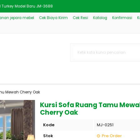
d Turkey Model Baru JM-3688
nan jepara mebel
Cek Biaya Kirim
Cek Resi
Katalog
Konfirmasi
K
 Queen Size Headboard Berumba
k Mewah Kombinasi Ukir JM-2
Jepara Warna Natural JM-340
Tamu Mewah Jati Jepara JM-39
le Mewah Minimalis JM-1536
wah Style Eropa Klasik Uki
amu Mewah Cherry Oak
 Kombinasi Klasik Antik JM-
Kursi Sofa Ruang Tamu Mewa
Cherry Oak
Kode
MJ-0251
Stok
Pre Order