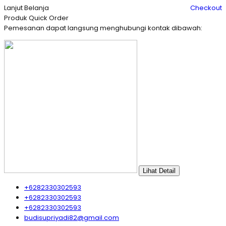
Lanjut Belanja
Checkout
Produk Quick Order
Pemesanan dapat langsung menghubungi kontak dibawah:
Lihat Detail
+6282330302593
+6282330302593
+6282330302593
budisupriyadi82@gmail.com