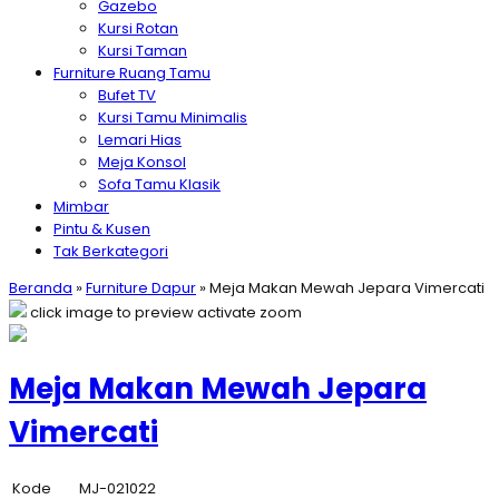
Gazebo
Kursi Rotan
Kursi Taman
Furniture Ruang Tamu
Bufet TV
Kursi Tamu Minimalis
Lemari Hias
Meja Konsol
Sofa Tamu Klasik
Mimbar
Pintu & Kusen
Tak Berkategori
Beranda
»
Furniture Dapur
»
Meja Makan Mewah Jepara Vimercati
click image to preview
activate zoom
Meja Makan Mewah Jepara
Vimercati
Kode
MJ-021022