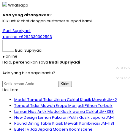
Whatsapp
Ada yang ditanyakan?
Klik untuk chat dengan customer support kami
Budi Supriyadi
● online
+6282330302593
Budi Supriyadi
● online
Halo, perkenalkan saya
Budi Supriyadi
baru saja
Ada yang bisa saya bantu?
baru saja
Kirim
Hot Item
Model Tempat Tidur Ukiran Coklat Klasik Mewah JM-2
Tempat Tidur Mewah Eropa Menjadi Pilihan Terbaik
Lemari Hias Antik Model Klasik warna Coklat JM-388
New Design Lemari Pakaian Putih Klasik Jepara JM-1
Round Dining Table Klasik Mewah Kombinasi JM-1131
Bufet Tv Jati Jepara Modern Roomscene