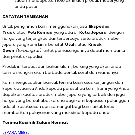
sudah mendapatkan foto akhir dari produk mebel yang
anda pesan.
CATATAN TAMBAHAN
Untuk pengiriman kami menggunakan jasa
Ekspedisi
Truck
atau
Peti Kemas
yang ada di
Kota Jepara
dengan
harga yang terjangkau dan terpercaya serta produk mebel
jepara yang kami kirim bersifat
Utuh
atau
Knock
Down
(terbongkar)
untuk pemasangannya dapat membantu
dari pihak ekspedisi.
Produk ini terbuat dari bahan alami, barang yang akan anda
terima mungkin akan berbeda bentuk serat dan warnanya.
Kami mengucapkan banyak terima kasih atas kunjungan dan
kepercayaanya Anda kepada perusahaa kami, kami yang Anda
dapatkan kualitas produk mebel jepara yang terbaik dan juga
harga yang bersahabat karena bagi kami kepuasan pelanggan
adalah kesuksesan dan semangat bagi kami untuk terus
memberikan pelayanan yang maksimal kepada anda.
Terima Kasih & Salam Hormat
JEPARA MEBEL