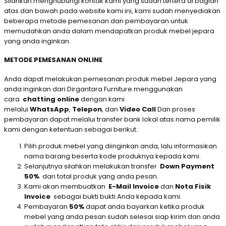
Silahkan menghubungi kontak kami yang sudah tertera di bagian
atas dan bawah pada website kami ini, kami sudah menyediakan
beberapa metode pemesanan dan pembayaran untuk
memudahkan anda dalam mendapatkan produk mebel jepara
yang anda inginkan.
METODE PEMESANAN ONLINE
Anda dapat melakukan pemesanan produk mebel Jepara yang
anda inginkan dari Dirgantara Furniture menggunakan
cara
chatting online
dengan kami
melalui
WhatsApp
,
Telepon
, dan
Video Call
Dan proses
pembayaran dapat melalui transfer bank lokal atas nama pemilik
kami dengan ketentuan sebagai berikut.
Pilih produk mebel yang diinginkan anda, lalu informasikan
nama barang beserta kode produknya kepada kami.
Selanjutnya silahkan melakukan transfer
Down Payment
50%
dari total produk yang anda pesan.
Kami akan membuatkan
E-Mail Invoice
dan
Nota Fisik
Invoice
sebagai bukti bukti Anda kepada kami.
Pembayaran
50%
dapat anda bayarkan ketika produk
mebel yang anda pesan sudah selesai siap kirim dan anda