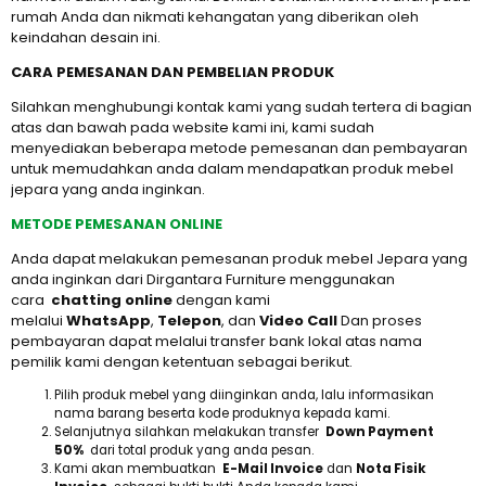
rumah Anda dan nikmati kehangatan yang diberikan oleh
keindahan desain ini.
CARA PEMESANAN DAN PEMBELIAN PRODUK
Silahkan menghubungi kontak kami yang sudah tertera di bagian
atas dan bawah pada website kami ini, kami sudah
menyediakan beberapa metode pemesanan dan pembayaran
untuk memudahkan anda dalam mendapatkan produk mebel
jepara yang anda inginkan.
METODE PEMESANAN ONLINE
Anda dapat melakukan pemesanan produk mebel Jepara yang
anda inginkan dari Dirgantara Furniture menggunakan
cara
chatting online
dengan kami
melalui
WhatsApp
,
Telepon
, dan
Video Call
Dan proses
pembayaran dapat melalui transfer bank lokal atas nama
pemilik kami dengan ketentuan sebagai berikut.
Pilih produk mebel yang diinginkan anda, lalu informasikan
nama barang beserta kode produknya kepada kami.
Selanjutnya silahkan melakukan transfer
Down Payment
50%
dari total produk yang anda pesan.
Kami akan membuatkan
E-Mail Invoice
dan
Nota Fisik