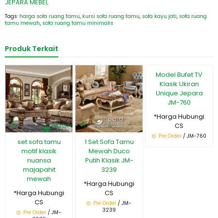
JEPARA MEBEL
Tags:
harga sofa ruang tamu
,
kursi sofa ruang tamu
,
sofa kayu jati
,
sofa ruang
tamu mewah
,
sofa ruang tamu minimalis
Produk Terkait
Model Bufet TV
Klasik Ukiran
Unique Jepara
JM-760
*Harga Hubungi
CS
Pre Order
/ JM-760
set sofa tamu
1 Set Sofa Tamu
motif klasik
Mewah Duco
nuansa
Putih Klasik JM-
majapahit
3239
mewah
*Harga Hubungi
*Harga Hubungi
CS
CS
Pre Order
/ JM-
3239
Pre Order
/ JM-