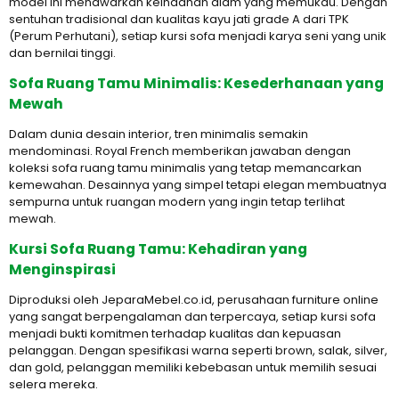
model ini menawarkan keindahan alam yang memukau. Dengan
sentuhan tradisional dan kualitas kayu jati grade A dari TPK
(Perum Perhutani), setiap kursi sofa menjadi karya seni yang unik
dan bernilai tinggi.
Sofa Ruang Tamu Minimalis: Kesederhanaan yang
Mewah
Dalam dunia desain interior, tren minimalis semakin
mendominasi. Royal French memberikan jawaban dengan
koleksi sofa ruang tamu minimalis yang tetap memancarkan
kemewahan. Desainnya yang simpel tetapi elegan membuatnya
sempurna untuk ruangan modern yang ingin tetap terlihat
mewah.
Kursi Sofa Ruang Tamu: Kehadiran yang
Menginspirasi
Diproduksi oleh JeparaMebel.co.id, perusahaan furniture online
yang sangat berpengalaman dan terpercaya, setiap kursi sofa
menjadi bukti komitmen terhadap kualitas dan kepuasan
pelanggan. Dengan spesifikasi warna seperti brown, salak, silver,
dan gold, pelanggan memiliki kebebasan untuk memilih sesuai
selera mereka.