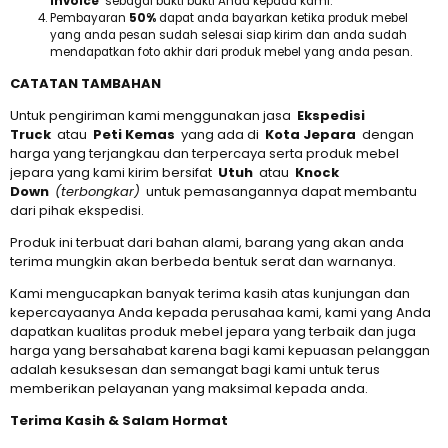
Invoice
sebagai bukti bukti Anda kepada kami.
Pembayaran
50%
dapat anda bayarkan ketika produk mebel
yang anda pesan sudah selesai siap kirim dan anda sudah
mendapatkan foto akhir dari produk mebel yang anda pesan.
CATATAN TAMBAHAN
Untuk pengiriman kami menggunakan jasa
Ekspedisi
Truck
atau
Peti Kemas
yang ada di
Kota Jepara
dengan
harga yang terjangkau dan terpercaya serta produk mebel
jepara yang kami kirim bersifat
Utuh
atau
Knock
Down
(terbongkar)
untuk pemasangannya dapat membantu
dari pihak ekspedisi.
Produk ini terbuat dari bahan alami, barang yang akan anda
terima mungkin akan berbeda bentuk serat dan warnanya.
Kami mengucapkan banyak terima kasih atas kunjungan dan
kepercayaanya Anda kepada perusahaa kami, kami yang Anda
dapatkan kualitas produk mebel jepara yang terbaik dan juga
harga yang bersahabat karena bagi kami kepuasan pelanggan
adalah kesuksesan dan semangat bagi kami untuk terus
memberikan pelayanan yang maksimal kepada anda.
Terima Kasih & Salam Hormat