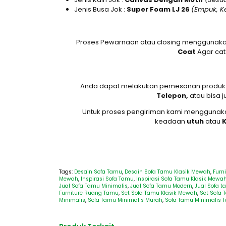
Jenis Busa Jok :
Super Foam LJ 26
(Empuk, K
Proses Pewarnaan atau closing menggunak
Coat
Agar cat
Anda dapat melakukan pemesanan produk
Telepon,
atau bisa 
Untuk proses pengiriman kami menggunak
keadaan
utuh
atau
Tags:
Desain Sofa Tamu
,
Desain Sofa Tamu Klasik Mewah
,
Furn
Mewah
,
Inspirasi Sofa Tamu
,
Inspirasi Sofa Tamu Klasik Mewa
Jual Sofa Tamu Minimalis
,
Jual Sofa Tamu Modern
,
Jual Sofa t
Furniture Ruang Tamu
,
Set Sofa Tamu Klasik Mewah
,
Set Sofa
Minimalis
,
Sofa Tamu Minimalis Murah
,
Sofa Tamu Minimalis T