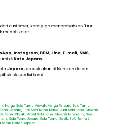
an dari customer, kami juga menambahkan
Top
k mudah kotor.
App, Instagram, BBM, Line, E-mail, SMS,
ami di
Kota Jepara.
kota
Jepara,
produk akan di kirimkan dalam
pihak ekspedisi kami.
ik
,
Harga Sofa Tamu Mewah
,
Harga Terbaru Sofa Tamu
a Tamu Jepara
,
Jual Sofa Tamu Klasik
,
Jual Sofa Tamu Mewah
,
ofa tamu Klasik
,
Model Sofa Tamu Mewah Minimalis
,
New
malis
,
Sofa Tamu Jepara
,
Sofa Tamu Klasik
,
Sofa Tamu L
a Tamu Ukiran Jepara