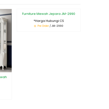
Furniture Mewah Jepara JM-2990
Model Sof
Klasi
*Harga Hubungi CS
*Ha
Pre Order
/ JM-2990
Pr
ewah