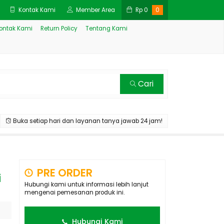
Kontak Kami
Member Area
Rp
0
0
ontak Kami
Return Policy
Tentang Kami
Cari
Buka setiap hari dan layanan tanya jawab 24 jam!
PRE ORDER
i
Hubungi kami untuk informasi lebih lanjut
mengenai pemesanan produk ini.
Hubungi Kami