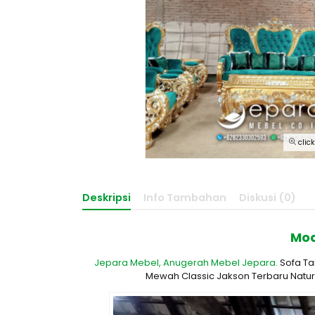
clic
Deskripsi
Info Tambahan
Diskusi (0)
Mod
Jepara Mebel,
Anugerah Mebel Jepara.
Sofa Ta
Mewah Classic Jakson Terbaru Natura