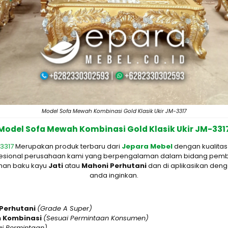
Model Sofa Mewah Kombinasi Gold Klasik Ukir JM-3317
Model Sofa Mewah Kombinasi Gold Klasik Ukir JM-331
-3317
Merupakan produk terbaru dari
Jepara Mebel
dengan kualitas
profesional perusahaan kami yang berpengalaman dalam bidang pemb
ahan baku kayu
Jati
atau
M
ahoni Perhutani
dan di aplikasikan den
anda inginkan.
 Perhutani
(Grade A Super)
n Kombinasi
(Sesuai Permintaan Konsumen)
ai Permintaan)