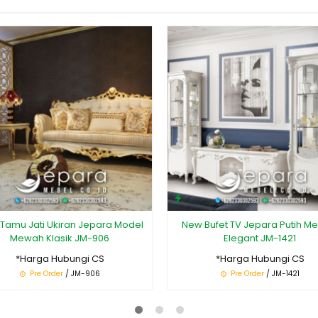
 Tamu Jati Ukiran Jepara Model
New Bufet TV Jepara Putih M
Mewah Klasik JM-906
Elegant JM-1421
*Harga Hubungi CS
*Harga Hubungi CS
Pre Order
/ JM-906
Pre Order
/ JM-1421