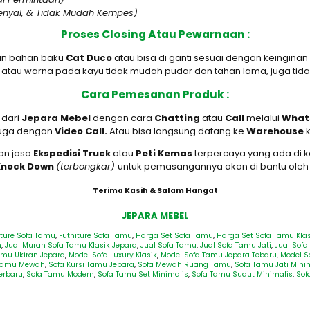
enyal, & Tidak Mudah Kempes)
Proses Closing Atau Pewarnaan :
an bahan baku
Cat Duco
atau bisa di ganti sesuai dengan keingin
 atau warna pada kayu tidak mudah pudar dan tahan lama, juga tida
Cara Pemesanan Produk :
 dari
Jepara Mebel
dengan cara
Chatting
atau
Call
melalui
Whats
juga dengan
Video Call.
Atau bisa langsung datang ke
Warehouse
k
an jasa
Ekspedisi Truck
atau
Peti Kemas
terpercaya yang ada di 
Knock Down
(terbongkar)
untuk pemasangannya akan di bantu oleh 
Terima Kasih & Salam Hangat
JEPARA MEBEL
iture Sofa Tamu
,
Futniture Sofa Tamu
,
Harga Set Sofa Tamu
,
Harga Set Sofa Tamu Klas
h
,
Jual Murah Sofa Tamu Klasik Jepara
,
Jual Sofa Tamu
,
Jual Sofa Tamu Jati
,
Jual Sof
amu Ukiran Jepara
,
Model Sofa Luxury Klasik
,
Model Sofa Tamu Jepara Tebaru
,
Model S
 Tamu Mewah
,
Sofa Kursi Tamu Jepara
,
Sofa Mewah Ruang Tamu
,
Sofa Tamu Jati Mini
erbaru
,
Sofa Tamu Modern
,
Sofa Tamu Set Minimalis
,
Sofa Tamu Sudut Minimalis
,
Sof