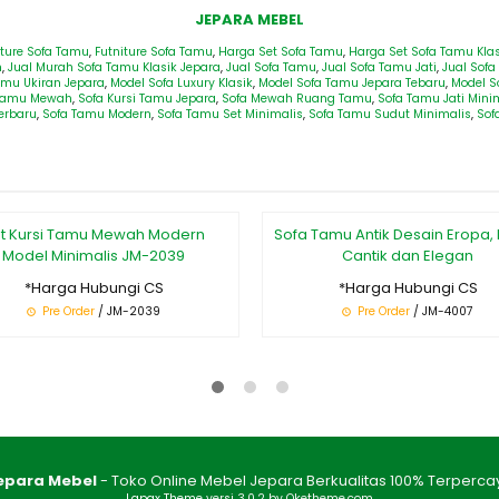
JEPARA MEBEL
iture Sofa Tamu
,
Futniture Sofa Tamu
,
Harga Set Sofa Tamu
,
Harga Set Sofa Tamu Klas
h
,
Jual Murah Sofa Tamu Klasik Jepara
,
Jual Sofa Tamu
,
Jual Sofa Tamu Jati
,
Jual Sof
amu Ukiran Jepara
,
Model Sofa Luxury Klasik
,
Model Sofa Tamu Jepara Tebaru
,
Model S
 Tamu Mewah
,
Sofa Kursi Tamu Jepara
,
Sofa Mewah Ruang Tamu
,
Sofa Tamu Jati Mini
erbaru
,
Sofa Tamu Modern
,
Sofa Tamu Set Minimalis
,
Sofa Tamu Sudut Minimalis
,
Sof
t Kursi Tamu Mewah Modern
Sofa Tamu Antik Desain Eropa, K
Model Minimalis JM-2039
Cantik dan Elegan
*Harga Hubungi CS
*Harga Hubungi CS
Pre Order
/ JM-2039
Pre Order
/ JM-4007
epara Mebel
- Toko Online Mebel Jepara Berkualitas 100% Terperca
Lapax Theme
versi 3.0.2 by Oketheme.com