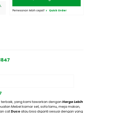
u
,
Pemesanan lebih cepat!
Quick Order
3847
7
 terbaik, yang kami tawarkan dengan
Harga Lebih
uatan Mebel kamar set, sofa tamu, meja makan,
gan cat
D
uco
atau bisa diganti sesuai dengan yang