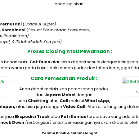
anda inginkan.
 Perhutani
(Grade A Super)
n Kombinasi
(Sesuai Permintaan Konsumen)
ai Permintaan)
enyal, & Tidak Mudah Kempes)
Proses Closing Atau Pewarnaan :
an bahan baku
Cat Duco
atau bisa di ganti sesuai dengan keingin
 atau warna pada kayu tidak mudah pudar dan tahan lama, juga tida
Cara Pemesanan Produk :
Anda dapat melakukan pemesanan produk
1
dari
Jepara Mebel
dengan
cara
Chatting
atau
Call
melalui
WhatsApp,
Telepon,
atau bisa juga dengan
Video Call.
Atau bisa langsung data
an jasa
Ekspedisi Truck
atau
Peti Kemas
terpercaya yang ada di 
Knock Down
(terbongkar)
untuk pemasangannya akan di bantu oleh 
Terima Kasih & Salam Hangat