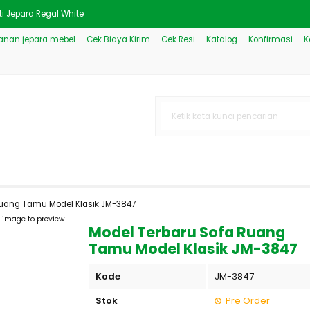
i Jepara Regal White
nan jepara mebel
Cek Biaya Kirim
Cek Resi
Katalog
Konfirmasi
K
 Putih Mewah Minimalis JM-
rbaru Mewah Klasik JM-1744
l Klasik Mewah Modern JM-222
erbaru Mewah Minimalis JM-1
kiran Kayu jati gaya betawi
ati Eksekutif Manajer
Ruang Tamu Model Klasik JM-3847
 Klasik Eropa JM-1848
k image to preview
Model Terbaru Sofa Ruang
Tamu Model Klasik JM-3847
Kode
JM-3847
Stok
Pre Order