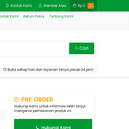
Kontak Kami
Member Area
Rp
0
0
ontak Kami
Return Policy
Tentang Kami
Cari
Buka setiap hari dan layanan tanya jawab 24 jam!
PRE ORDER
Hubungi kami untuk informasi lebih lanjut
mengenai pemesanan produk ini.
Hubungi Kami