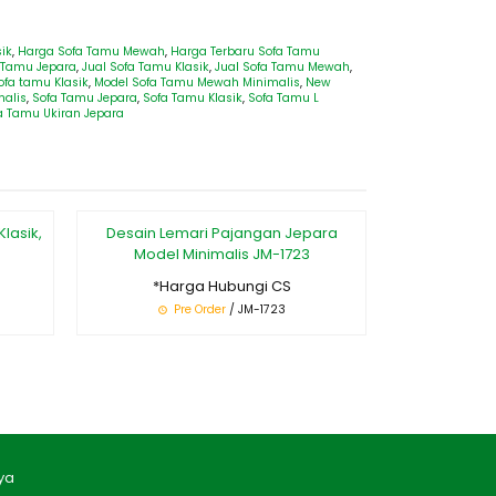
ik
,
Harga Sofa Tamu Mewah
,
Harga Terbaru Sofa Tamu
a Tamu Jepara
,
Jual Sofa Tamu Klasik
,
Jual Sofa Tamu Mewah
,
ofa tamu Klasik
,
Model Sofa Tamu Mewah Minimalis
,
New
malis
,
Sofa Tamu Jepara
,
Sofa Tamu Klasik
,
Sofa Tamu L
a Tamu Ukiran Jepara
lasik,
Desain Lemari Pajangan Jepara
New Desi
Model Minimalis JM-1723
Min
*Harga Hubungi CS
*Ha
Pre Order
/ JM-1723
Pr
ya