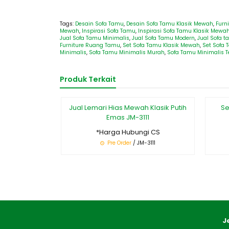
Tags:
Desain Sofa Tamu
,
Desain Sofa Tamu Klasik Mewah
,
Furn
Mewah
,
Inspirasi Sofa Tamu
,
Inspirasi Sofa Tamu Klasik Mewa
Jual Sofa Tamu Minimalis
,
Jual Sofa Tamu Modern
,
Jual Sofa t
Furniture Ruang Tamu
,
Set Sofa Tamu Klasik Mewah
,
Set Sofa
Minimalis
,
Sofa Tamu Minimalis Murah
,
Sofa Tamu Minimalis T
Produk Terkait
Jual Lemari Hias Mewah Klasik Putih
Se
Emas JM-3111
*Harga Hubungi CS
Pre Order
/ JM-3111
J