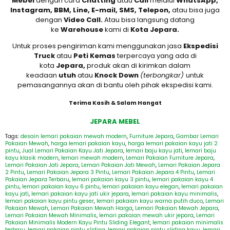
Mebel
dengan cara
Chatting
atau
Call
melalui
WhatsApp,
Instagram, BBM, Line, E-mail, SMS, Telepon,
atau bisa juga
dengan
Video Call.
Atau bisa langsung datang
ke
Warehouse
kami di
Kota Jepara.
Untuk proses pengiriman kami menggunakan jasa
Ekspedisi
Truck
atau
Peti Kemas
terpercaya yang ada di
kota
Jepara,
produk akan di kirimkan dalam
keadaan
utuh
atau
Knock Down
(terbongkar)
untuk
pemasangannya akan di bantu oleh pihak ekspedisi kami.
Terima Kasih & Salam Hangat
JEPARA MEBEL
Tags:
desain lemari pakaian mewah modern
,
Furniture Jepara
,
Gambar Lemari
Pakaian Mewah
,
harga lemari pakaian kayu
,
harga lemari pakaian kayu jati 2
pintu
,
Jual Lemari Pakaian Kayu Jati Jepara
,
lemari baju kayu jati
,
lemari baju
kayu klasik modern
,
lemari mewah modern
,
Lemari Pakaian Furniture Jepara
,
Lemari Pakaian Jati Jepara
,
Lemari Pakaian Jati Mewah
,
Lemari Pakaian Jepara
2 Pintu
,
Lemari Pakaian Jepara 3 Pintu
,
Lemari Pakaian Jepara 4 Pintu
,
Lemari
Pakaian Jepara Terbaru
,
lemari pakaian kayu 3 pintu
,
lemari pakaian kayu 4
pintu
,
lemari pakaian kayu 6 pintu
,
lemari pakaian kayu elegan
,
lemari pakaian
kayu jati
,
lemari pakaian kayu jati ukir jepara
,
lemari pakaian kayu minimalis
,
lemari pakaian kayu pintu geser
,
lemari pakaian kayu warna putih duco
,
Lemari
Pakaian Mewah
,
Lemari Pakaian Mewah Harga
,
Lemari Pakaian Mewah Jepara
,
Lemari Pakaian Mewah Minimalis
,
lemari pakaian mewah ukir jepara
,
Lemari
Pakaian Minimalis Modern Kayu Pintu Sliding Elegant
,
lemari pakaian minimalis
terbaru
,
lemari pakaian pintu sliding
,
lemari pakaian pintu sliding kayu
,
lemari