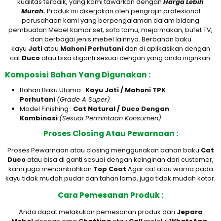
kualitas terbaik, yang kami tawarkan dengan
Harga Lebih
Murah.
Produk ini dikerjakan oleh pengrajin profesional
perusahaan kami yang berpengalaman dalam bidang
pembuatan Mebel kamar set, sofa tamu, meja makan, bufet TV,
dan berbagai jenis mebel lainnya. Berbahan baku
kayu
Jati
atau
M
ahoni Perhutani
dan di aplikasikan dengan
cat
D
uco
atau bisa diganti sesuai dengan yang anda inginkan.
Komposisi Bahan Yang Digunakan :
Bahan Baku Utama :
Kayu Jati / Mahoni TPK
Perhutani
(Grade A Super)
Model Finishing :
Cat Natural / Duco Dengan
Kombinasi
(Sesuai Permintaan Konsumen)
Proses Closing Atau Pewarnaan :
Proses Pewarnaan atau closing menggunakan bahan baku
Cat
Duco
atau bisa di ganti sesuai dengan keinginan dari customer,
kami juga menambahkan
Top Coat
Agar cat atau warna pada
kayu tidak mudah pudar dan tahan lama, juga tidak mudah kotor.
Cara Pemesanan Produk :
Anda dapat melakukan pemesanan produk dari
Jepara