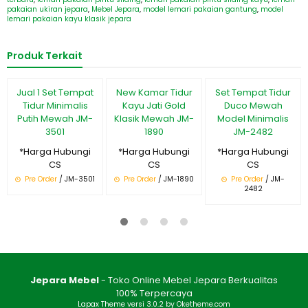
pakaian ukiran jepara
,
Mebel Jepara
,
model lemari pakaian gantung
,
model
lemari pakaian kayu klasik jepara
Produk Terkait
Jual 1 Set Tempat
New Kamar Tidur
Set Tempat Tidur
Tidur Minimalis
Kayu Jati Gold
Duco Mewah
Putih Mewah JM-
Klasik Mewah JM-
Model Minimalis
3501
1890
JM-2482
*Harga Hubungi
*Harga Hubungi
*Harga Hubungi
CS
CS
CS
Pre Order
/ JM-3501
Pre Order
/ JM-1890
Pre Order
/ JM-
2482
Jepara Mebel
- Toko Online Mebel Jepara Berkualitas
100% Terpercaya
Lapax Theme
versi 3.0.2 by Oketheme.com