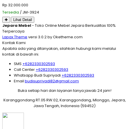
Rp 32.000.000
Tersedia
/ JM-3924
✚
Lihat Detail
Jepara Mebel
- Toko Online Mebel Jepara Berkualitas 100%
Terpercaya
Lapax Theme
versi 3.0.2 by Oketheme.com
Kontak Kami
Apabila ada yang ditanyakan, silahkan hubungi kami melalui
kontak di bawah ini.
SMS
+6282330302593
Call Center
+6282330302593
Whatsapp
Budi Supriyadi
+6282330302593
Email
budisupriyadi82@gmail.com
Buka setiap hari dan layanan tanya jawab 24 jam!
Karanggondang RT.05 RW.02, Karanggondang, Mlonggo, Jepara,
Jawa Tengah, Indonesia (59452)