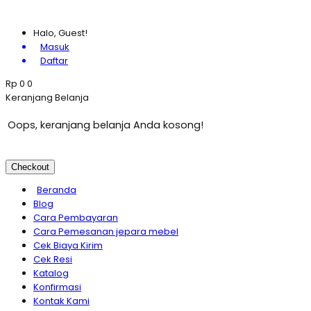
Furniture Mewah Jepara JM-2989....
Halo, Guest!
Masuk
Daftar
Rp
0
0
Keranjang Belanja
Oops, keranjang belanja Anda kosong!
Checkout
Beranda
Blog
Cara Pembayaran
Cara Pemesanan jepara mebel
Cek Biaya Kirim
Cek Resi
Katalog
Konfirmasi
Kontak Kami