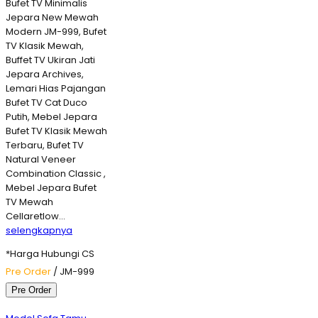
Bufet TV Minimalis
Jepara New Mewah
Modern JM-999, Bufet
TV Klasik Mewah,
Buffet TV Ukiran Jati
Jepara Archives,
Lemari Hias Pajangan
Bufet TV Cat Duco
Putih, Mebel Jepara
Bufet TV Klasik Mewah
Terbaru, Bufet TV
Natural Veneer
Combination Classic ,
Mebel Jepara Bufet
TV Mewah
Cellaretlow…
selengkapnya
*Harga Hubungi CS
Pre Order
/ JM-999
Pre Order