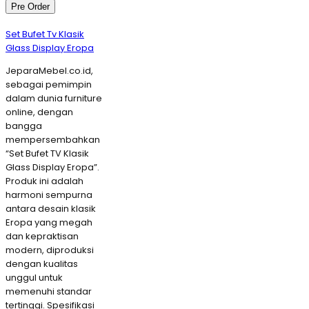
Pre Order
Set Bufet Tv Klasik
Glass Display Eropa
JeparaMebel.co.id,
sebagai pemimpin
dalam dunia furniture
online, dengan
bangga
mempersembahkan
“Set Bufet TV Klasik
Glass Display Eropa”.
Produk ini adalah
harmoni sempurna
antara desain klasik
Eropa yang megah
dan kepraktisan
modern, diproduksi
dengan kualitas
unggul untuk
memenuhi standar
tertinggi. Spesifikasi