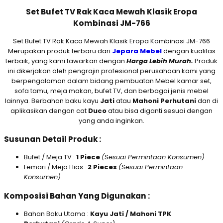
Set Bufet TV Rak Kaca Mewah Klasik Eropa
Kombinasi JM-766
Set Bufet TV Rak Kaca Mewah Klasik Eropa Kombinasi JM-766
Merupakan produk terbaru dari
Jepara Mebel
dengan kualitas
terbaik, yang kami tawarkan dengan
Harga Lebih Murah.
Produk
ini dikerjakan oleh pengrajin profesional perusahaan kami yang
berpengalaman dalam bidang pembuatan Mebel kamar set,
sofa tamu, meja makan, bufet TV, dan berbagai jenis mebel
lainnya. Berbahan baku kayu
Jati
atau
M
ahoni Perhutani
dan di
aplikasikan dengan cat
D
uco
atau bisa diganti sesuai dengan
yang anda inginkan.
Susunan Detail Produk :
Bufet / Meja TV :
1 Piece
(Sesuai Permintaan Konsumen)
Lemari / Meja Hias :
2 Pieces
(Sesuai Permintaan
Konsumen)
Komposisi Bahan Yang Digunakan :
Bahan Baku Utama :
Kayu Jati / Mahoni TPK