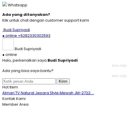
Whatsapp
Ada yang ditanyakan?
Klik untuk chat dengan customer support kami
Budi Supriyadi
● online
+6282330302593
Budi Supriyadi
● online
Halo, perkenalkan saya
Budi Supriyadi
baru saja
Ada yang bisa saya bantu?
baru saja
Kirim
Hot Item
Almari TV Natural Jepara Style Mewah JM-2722....
Model Meja Rias Modern Eropa Klasik Mewah JM-1978....
Kontak Kami
Jual Kursi Ruang Tamu Ukiran Mewah Klasik Jati JM-....
Member Area
Model Meja Makan Jati Rustic Harga Murah JM-228....
Best New Set Sofa Klasik Warna Cream Mewah JM-129....
Style Kursi Tamu Mewah Modern Minimalis New JM-285....
Lemari TV Minimalis Model Baru Bahan Jati Jepara J....