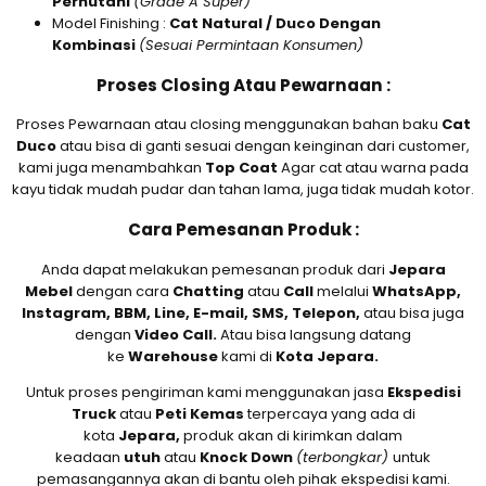
Perhutani
(Grade A Super)
Model Finishing :
Cat Natural / Duco Dengan
Kombinasi
(Sesuai Permintaan Konsumen)
Proses Closing Atau Pewarnaan :
Proses Pewarnaan atau closing menggunakan bahan baku
Cat
Duco
atau bisa di ganti sesuai dengan keinginan dari customer,
kami juga menambahkan
Top Coat
Agar cat atau warna pada
kayu tidak mudah pudar dan tahan lama, juga tidak mudah kotor.
Cara Pemesanan Produk :
Anda dapat melakukan pemesanan produk dari
Jepara
Mebel
dengan cara
Chatting
atau
Call
melalui
WhatsApp,
Instagram, BBM, Line, E-mail, SMS, Telepon,
atau bisa juga
dengan
Video Call.
Atau bisa langsung datang
ke
Warehouse
kami di
Kota Jepara.
Untuk proses pengiriman kami menggunakan jasa
Ekspedisi
Truck
atau
Peti Kemas
terpercaya yang ada di
kota
Jepara,
produk akan di kirimkan dalam
keadaan
utuh
atau
Knock Down
(terbongkar)
untuk
pemasangannya akan di bantu oleh pihak ekspedisi kami.