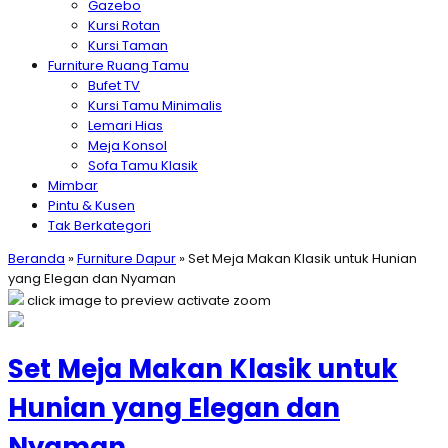
Gazebo
Kursi Rotan
Kursi Taman
Furniture Ruang Tamu
Bufet TV
Kursi Tamu Minimalis
Lemari Hias
Meja Konsol
Sofa Tamu Klasik
Mimbar
Pintu & Kusen
Tak Berkategori
Beranda
»
Furniture Dapur
»
Set Meja Makan Klasik untuk Hunian
yang Elegan dan Nyaman
click image to preview
activate zoom
Set Meja Makan Klasik untuk
Hunian yang Elegan dan
Nyaman