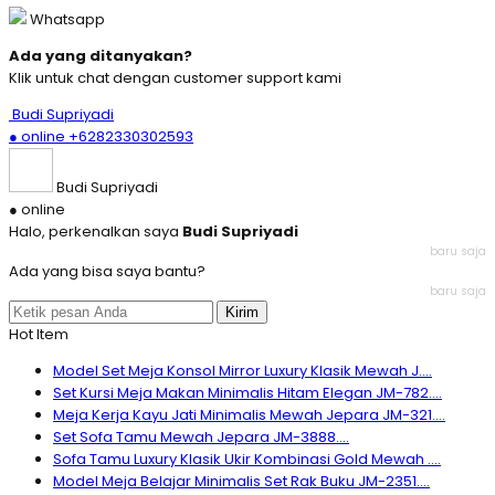
Whatsapp
Ada yang ditanyakan?
Klik untuk chat dengan customer support kami
Budi Supriyadi
● online
+6282330302593
Budi Supriyadi
● online
Halo, perkenalkan saya
Budi Supriyadi
baru saja
Ada yang bisa saya bantu?
baru saja
Kirim
Hot Item
Model Set Meja Konsol Mirror Luxury Klasik Mewah J....
Set Kursi Meja Makan Minimalis Hitam Elegan JM-782....
Meja Kerja Kayu Jati Minimalis Mewah Jepara JM-321....
Set Sofa Tamu Mewah Jepara JM-3888....
Sofa Tamu Luxury Klasik Ukir Kombinasi Gold Mewah ....
Model Meja Belajar Minimalis Set Rak Buku JM-2351....