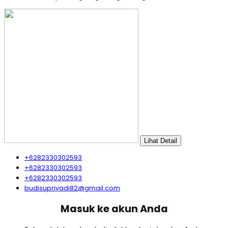
Lihat Detail
+6282330302593
+6282330302593
+6282330302593
budisupriyadi82@gmail.com
Masuk ke akun Anda