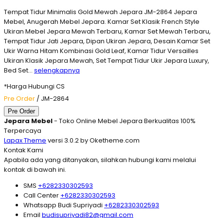
Tempat Tidur Minimalis Gold Mewah Jepara JM-2864 Jepara
Mebel, Anugerah Mebel Jepara. Kamar Set Klasik French Style
Ukiran Mebel Jepara Mewah Terbaru, Kamar Set Mewah Terbaru,
Tempat Tidur Jati Jepara, Dipan Ukiran Jepara, Desain Kamar Set
Ukir Warna Hitam Kombinasi Gold Leaf, Kamar Tidur Versailles
Ukiran Klasik Jepara Mewah, Set Tempat Tidur Ukir Jepara Luxury,
Bed Set…
selengkapnya
*Harga Hubungi CS
Pre Order
/ JM-2864
Pre Order
Jepara Mebel
- Toko Online Mebel Jepara Berkualitas 100%
Terpercaya
Lapax Theme
versi 3.0.2 by Oketheme.com
Kontak Kami
Apabila ada yang ditanyakan, silahkan hubungi kami melalui
kontak di bawah ini.
SMS
+6282330302593
Call Center
+6282330302593
Whatsapp
Budi Supriyadi
+6282330302593
Email
budisupriyadi82@gmail.com