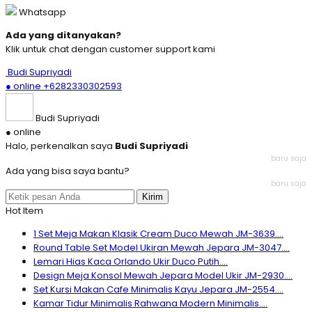
Whatsapp
Ada yang ditanyakan?
Klik untuk chat dengan customer support kami
Budi Supriyadi
● online
+6282330302593
Budi Supriyadi
● online
Halo, perkenalkan saya
Budi Supriyadi
baru saja
Ada yang bisa saya bantu?
baru saja
Kirim
Hot Item
1 Set Meja Makan Klasik Cream Duco Mewah JM-3639....
Round Table Set Model Ukiran Mewah Jepara JM-3047....
Lemari Hias Kaca Orlando Ukir Duco Putih....
Design Meja Konsol Mewah Jepara Model Ukir JM-2930....
Set Kursi Makan Cafe Minimalis Kayu Jepara JM-2554....
Kamar Tidur Minimalis Rahwana Modern Minimalis....