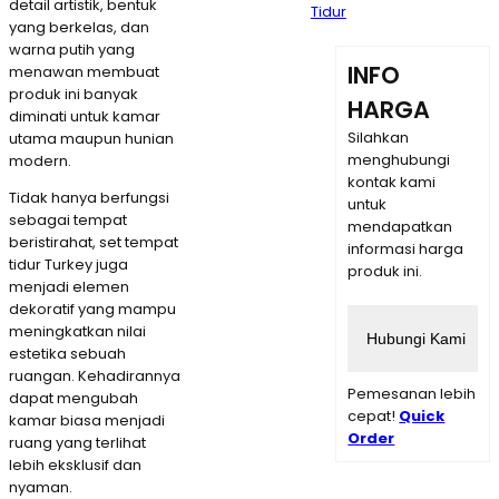
detail artistik, bentuk
Tidur
yang berkelas, dan
warna putih yang
INFO
menawan membuat
produk ini banyak
HARGA
diminati untuk kamar
Silahkan
utama maupun hunian
menghubungi
modern.
kontak kami
Tidak hanya berfungsi
untuk
sebagai tempat
mendapatkan
beristirahat, set tempat
informasi harga
tidur Turkey juga
produk ini.
menjadi elemen
dekoratif yang mampu
meningkatkan nilai
Hubungi Kami
estetika sebuah
ruangan. Kehadirannya
Pemesanan lebih
dapat mengubah
cepat!
Quick
kamar biasa menjadi
Order
ruang yang terlihat
lebih eksklusif dan
nyaman.