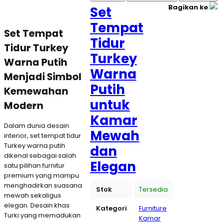
Bagikan ke
Set
Tempat
Set Tempat
Tidur
Tidur Turkey
Turkey
Warna Putih
Warna
Menjadi Simbol
Putih
Kemewahan
untuk
Modern
Kamar
Dalam dunia desain
Mewah
interior, set tempat tidur
Turkey warna putih
dan
dikenal sebagai salah
Elegan
satu pilihan furnitur
premium yang mampu
menghadirkan suasana
Stok
Tersedia
mewah sekaligus
elegan. Desain khas
Kategori
Furniture
Turki yang memadukan
Kamar